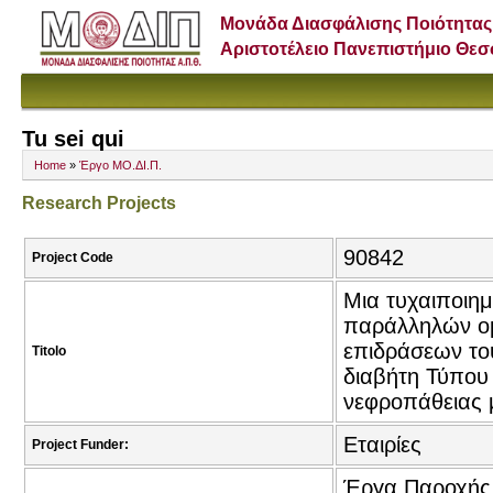
Μονάδα Διασφάλισης Ποιότητας
Αριστοτέλειο Πανεπιστήμιο Θε
Tu sei qui
Home
»
Έργο ΜΟ.ΔΙ.Π.
Research Projects
90842
Project Code
Μια τυχαιποιη
παράλληλών ομ
επιδράσεων του
Titolo
διαβήτη Τύπου
νεφροπάθειας 
Εταιρίες
Project Funder:
Έργα Παροχής