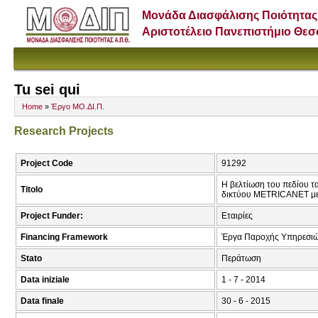
Μονάδα Διασφάλισης Ποιότητας
Αριστοτέλειο Πανεπιστήμιο Θε
Tu sei qui
Home
»
Έργο ΜΟ.ΔΙ.Π.
Research Projects
Project Code
91292
Η βελτίωση του πεδίου τ
Titolo
δικτύου METRICANET με
Project Funder:
Εταιρίες
Financing Framework
Έργα Παροχής Υπηρεσιώ
Stato
Περάτωση
Data iniziale
1 - 7 - 2014
Data finale
30 - 6 - 2015