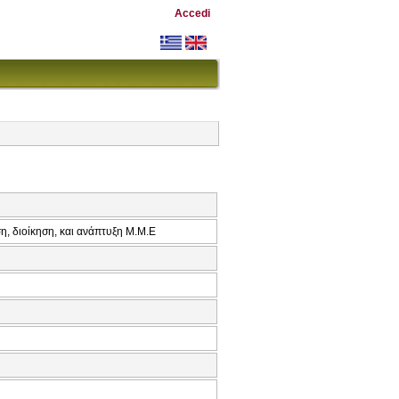
Accedi
η, διοίκηση, και ανάπτυξη Μ.Μ.Ε