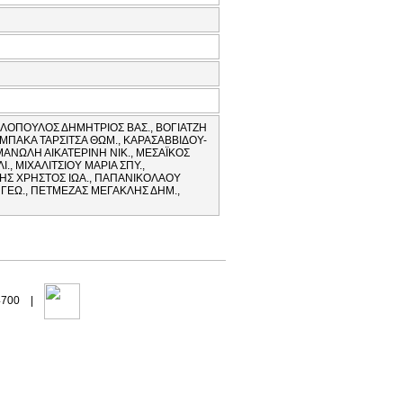
ΙΛΟΠΟΥΛΟΣ ΔΗΜΗΤΡΙΟΣ ΒΑΣ., ΒΟΓΙΑΤΖΗ
ΛΙΜΠΑΚΑ ΤΑΡΣΙΤΣΑ ΘΩΜ., ΚΑΡΑΣΑΒΒΙΔΟΥ-
ΑΝΩΛΗ ΑΙΚΑΤΕΡΙΝΗ ΝΙΚ., ΜΕΣΑΪΚΟΣ
., ΜΙΧΑΛΙΤΣΙΟΥ ΜΑΡΙΑ ΣΠΥ.,
ΗΣ ΧΡΗΣΤΟΣ ΙΩΑ., ΠΑΠΑΝΙΚΟΛΑΟΥ
ΓΕΩ., ΠΕΤΜΕΖΑΣ ΜΕΓΑΚΛΗΣ ΔΗΜ.,
94700 |