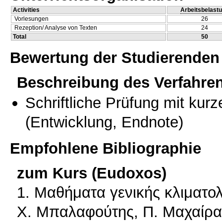
Activities
Arbeitsbelast
Vorlesungen
26
Rezeption/ Analyse von Texten
24
Total
50
Bewertung der Studierenden
Beschreibung des Verfahre
Schriftliche Prüfung mit kur
(Entwicklung, Endnote)
Empfohlene Bibliographie
zum Kurs (Eudoxos)
1. Μαθήματα γενικής κλιματολ
Χ. Μπαλαφούτης, Π. Μαχαίρας