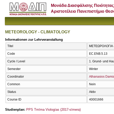
Μονάδα Διασφάλισης Ποιότητας
Αριστοτέλειο Πανεπιστήμιο Θε
METEOROLOGY - CLIMATOLOGY
Informationen zur Lehrveranstaltung
Titel
ΜΕΤΕΩΡΟΛΟΓΙΑ 
Code
EC.ENB.5.13
Cycle / Level
1. Grund- und Ha
Semester
Winter
Coordinator
Athanasios Damia
Common
Nein
Status
Aktiv
Course ID
40001666
Studienplan:
PPS Tmīma Viologías (2017-sīmera)