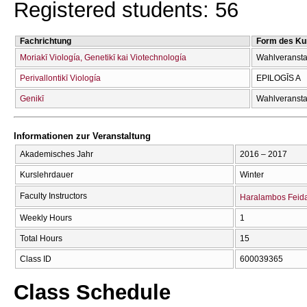
Registered students: 56
Fachrichtung
Form des Ku
Moriakī Viología, Genetikī kai Viotechnología
Wahlveransta
Perivallontikī Viología
EPILOGĪS A
Genikī
Wahlveransta
Informationen zur Veranstaltung
Akademisches Jahr
2016 – 2017
Kurslehrdauer
Winter
Faculty Instructors
Haralambos Feid
Weekly Hours
1
Total Hours
15
Class ID
600039365
Class Schedule