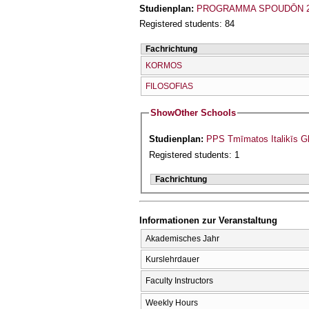
Studienplan:
PROGRAMMA SPOUDŌN 2
Registered students: 84
Fachrichtung
KORMOS
FILOSOFIAS
Show
Other Schools
Studienplan:
PPS Tmīmatos Italikīs Gl
Registered students: 1
Fachrichtung
Informationen zur Veranstaltung
Akademisches Jahr
Kurslehrdauer
Faculty Instructors
Weekly Hours