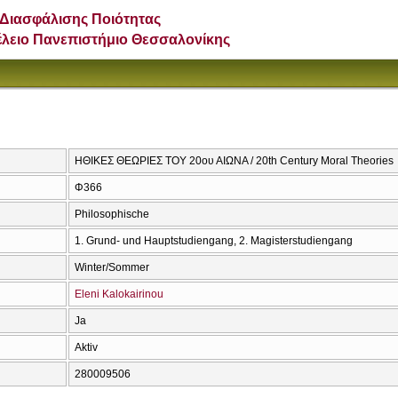
Διασφάλισης Ποιότητας
έλειο Πανεπιστήμιο Θεσσαλονίκης
ΗΘΙΚΕΣ ΘΕΩΡΙΕΣ ΤΟΥ 20ου ΑΙΩΝΑ / 20th Century Moral Theories
Φ366
Philosophische
1. Grund- und Hauptstudiengang, 2. Magisterstudiengang
Winter/Sommer
Eleni Kalokairinou
Ja
Aktiv
280009506