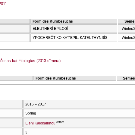
011
Form des Kursbesuchs
Semes
ELEUTHERĪ EPILOGĪ
Winter/
YPOCΗREŌTIKO KAT΄EPIL. KATEUTHYNSĪS
Winter/
ṓssas kai Filologías (2013-sīmera)
Form des Kursbesuchs
Semes
2016 – 2017
Spring
39hrs
Eleni Kalokairinou
3