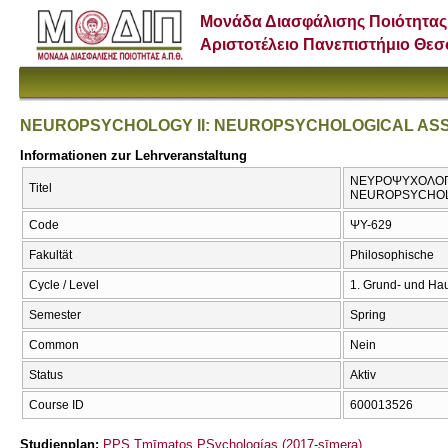
Μονάδα Διασφάλισης Ποιότητας
Αριστοτέλειο Πανεπιστήμιο Θε
NEUROPSYCHOLOGY II: NEUROPSYCHOLOGICAL AS
Informationen zur Lehrveranstaltung
ΝΕΥΡΟΨΥΧΟΛΟΓΙ
Titel
NEUROPSYCHOL
Code
ΨΥ-629
Fakultät
Philosophische
Cycle / Level
1. Grund- und Ha
Semester
Spring
Common
Nein
Status
Aktiv
Course ID
600013526
Studienplan:
PPS Tmīmatos PSychologías (2017-sīmera)