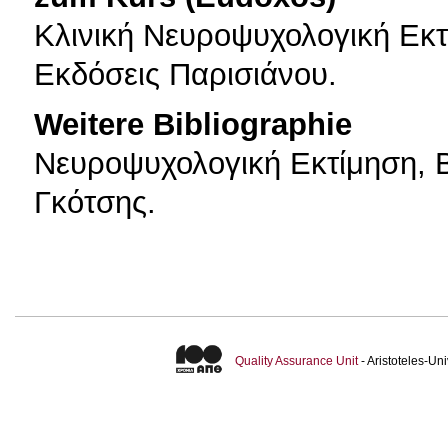
Κλινική Νευροψυχολογική Εκτ
Εκδόσεις Παρισιάνου.
Weitere Bibliographie
Νευροψυχολογική Εκτίμηση, Β'
Γκότσης.
Quality Assurance Unit
- Aristoteles-U