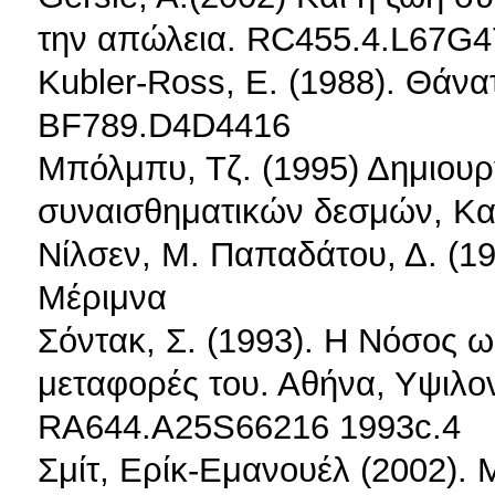
την απώλεια. RC455.4.L67G
Kubler-Ross, E. (1988). Θάνατ
BF789.D4D4416
Μπόλμπυ, Τζ. (1995) Δημιουρ
συναισθηματικών δεσμών, Κα
Νίλσεν, Μ. Παπαδάτου, Δ. (1
Μέριμνα
Σόντακ, Σ. (1993). Η Νόσος ω
μεταφορές του. Αθήνα, Υψιλο
RA644.A25S66216 1993c.4
Σμίτ, Ερίκ-Εμανουέλ (2002).