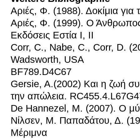
Αριές, Φ. (1988). Δοκίμια για
Αριές, Φ. (1999). Ο Άνθρωπο
Εκδόσεις Εστία Ι, ΙΙ
Corr, C., Nabe, C., Corr, D. (2
Wadsworth, USA
BF789.D4C67
Gersie, A.(2002) Και η ζωή συ
την απώλεια. RC455.4.L67G
De Hannezel, M. (2007). Ο μ
Νίλσεν, Μ. Παπαδάτου, Δ. (1
Μέριμνα