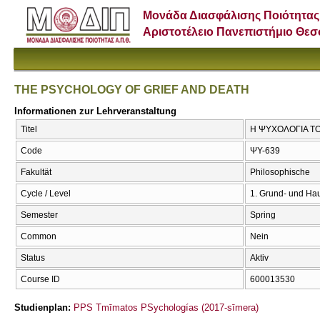
Μονάδα Διασφάλισης Ποιότητας
Αριστοτέλειο Πανεπιστήμιο Θε
THE PSYCHOLOGY OF GRIEF AND DEATH
Informationen zur Lehrveranstaltung
Titel
Η ΨΥΧΟΛΟΓΙΑ Τ
Code
ΨΥ-639
Fakultät
Philosophische
Cycle / Level
1. Grund- und Ha
Semester
Spring
Common
Nein
Status
Aktiv
Course ID
600013530
Studienplan:
PPS Tmīmatos PSychologías (2017-sīmera)