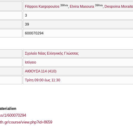
39hrs
39hrs
Filippos Kargopoulos
Elvira Masoura
Despoina Morait
3
39
600070294
Σχολείο Νέας Ελληνικής Γλώσσας
Ισόγειο
ΑΙΘΟΥΣΑ 114 (410)
Τρίτη 09:00 έως 11:30
terialien
ass/1/600070294
auth.gr/course/view.php?id=8659