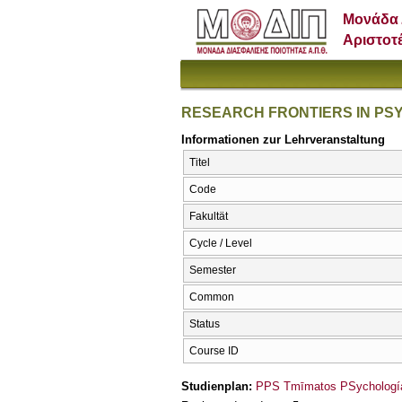
Μονάδα 
Αριστοτ
RESEARCH FRONTIERS IN P
Informationen zur Lehrveranstaltung
Titel
Code
Fakultät
Cycle / Level
Semester
Common
Status
Course ID
Studienplan:
PPS Tmīmatos PSychología