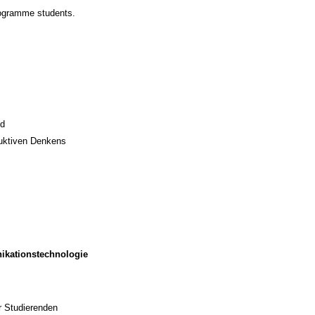
rogramme students.
ld
duktiven Denkens
ikationstechnologie
r Studierenden