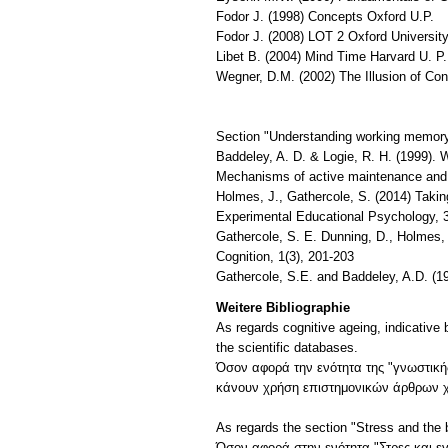
Fodor J. (1998) Concepts Oxford U.P.
Fodor J. (2008) LOT 2 Oxford Universit
Libet B. (2004) Mind Time Harvard U. P.
Wegner, D.M. (2002) The Illusion of Con
Section "Understanding working memor
Baddeley, A. D. & Logie, R. H. (1999).
Mechanisms of active maintenance and e
Holmes, J., Gathercole, S. (2014) Takin
Experimental Educational Psychology, 3
Gathercole, S. E. Dunning, D., Holmes, 
Cognition, 1(3), 201-203
Gathercole, S.E. and Baddeley, A.D. (
Weitere Bibliographie
As regards cognitive ageing, indicative b
the scientific databases.
Όσον αφορά την ενότητα της "γνωστικής 
κάνουν χρήση επιστημονικών άρθρων χρ
As regards the section "Stress and the b
Όσον αφορά στην ενότητα "Στρες και εγ