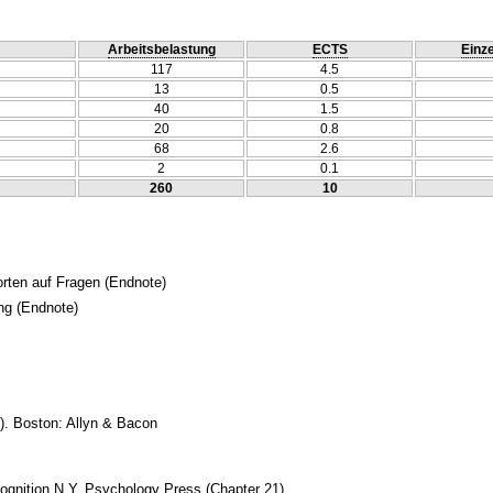
Arbeitsbelastung
ECTS
Einze
117
4.5
13
0.5
40
1.5
20
0.8
68
2.6
2
0.1
260
10
orten auf Fragen
(Endnote)
ng
(Endnote)
l). Boston: Allyn & Bacon
gnition N.Y. Psychology Press (Chapter 21)