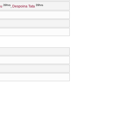
39hrs
39hrs
ou
Despoina Tata