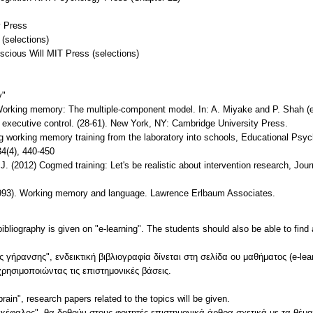
y Press
 (selections)
scious Will MIT Press (selections)
y"
 Working memory: The multiple-component model. In: A. Miyake and P. Shah (
xecutive control. (28-61). New York, NY: Cambridge University Press.
g working memory training from the laboratory into schools, Educational Psych
4(4), 440-450
J. (2012) Cogmed training: Let's be realistic about intervention research, Jo
1993). Working memory and language. Lawrence Erlbaum Associates.
ibliography is given on "e-learning". The students should also be able to find a
γήρανσης", ενδεικτική βιβλιογραφία δίνεται στη σελίδα ου μαθήματος (e-lear
ησιμοποιώντας τις επιστημονικές βάσεις.
rain", research papers related to the topics will be given.
κέφαλος", θα δοθούν στους φοιτητές επιστημονικά άρθρα σχετικά με τα θέμα