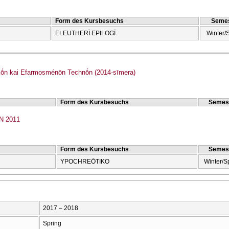
Form des Kursbesuchs
Semes
ELEUTHERĪ EPILOGĪ
Winter/
ṓn kai Efarmosménōn Technṓn (2014-sīmera)
Form des Kursbesuchs
Semes
 2011
Form des Kursbesuchs
Semes
YPOCΗREŌTIKO
Winter/S
2017 – 2018
Spring