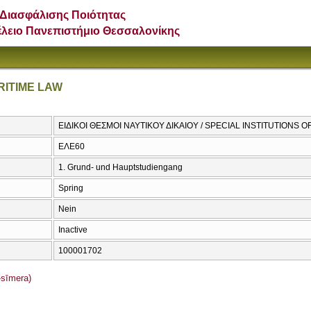
Διασφάλισης Ποιότητας
έλειο Πανεπιστήμιο Θεσσαλονίκης
RITIME LAW
ΕΙΔΙΚΟΙ ΘΕΣΜΟΙ ΝΑΥΤΙΚΟΥ ΔΙΚΑΙΟΥ / SPECIAL INSTITUTIONS 
ΕΛΕ60
1. Grund- und Hauptstudiengang
Spring
Nein
Inactive
100001702
sīmera)