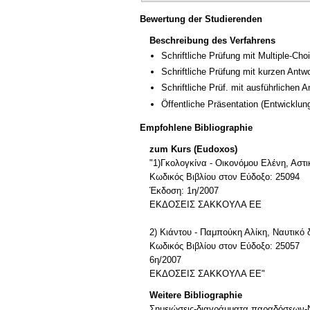
Bewertung der Studierenden
Beschreibung des Verfahrens
Schriftliche Prüfung mit Multiple-Cho
Schriftliche Prüfung mit kurzen Antw
Schriftliche Prüf. mit ausführlichen 
Öffentliche Präsentation
(Entwicklun
Empfohlene Bibliographie
zum Kurs (Eudoxos)
"1)Γκολογκίνα - Οικονόμου Ελένη, Αστ
Κωδικός Βιβλίου στον Εύδοξο: 25094
Έκδοση: 1η/2007
ΕΚΔΟΣΕΙΣ ΣΑΚΚΟΥΛΑ ΕΕ
2) Κιάντου - Παμπούκη Αλίκη, Ναυτικό δ
Κωδικός Βιβλίου στον Εύδοξο: 25057
6η/2007
ΕΚΔΟΣΕΙΣ ΣΑΚΚΟΥΛΑ ΕΕ"
Weitere Bibliographie
Σημειώσεις-διαγράμματα παραδόσεων-