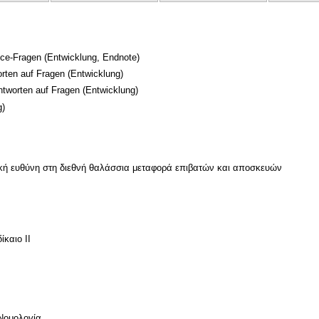
ice-Fragen
(Entwicklung, Endnote)
orten auf Fragen
(Entwicklung)
Antworten auf Fragen
(Entwicklung)
g)
ική ευθύνη στη διεθνή θαλάσσια μεταφορά επιβατών και αποσκευών
ίκαιο ΙΙ
Νομολογία