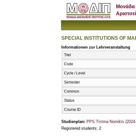
Μονάδα 
Αριστοτ
SPECIAL INSTITUTIONS OF MA
Informationen zur Lehrveranstaltung
Titel
Code
Cycle / Level
Semester
Common
Status
Course ID
Studienplan:
PPS Tmīma Nomikīs (2024-
Registered students: 2