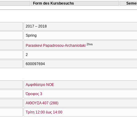
Form des Kursbesuchs
Semes
2017 – 2018
Spring
2hrs
Paraskevi Papadrosou-Archaniotaki
2
600097694
Αμφιθέατρο ΝΟΕ
Όροφος 3
ΑΙΘΟΥΣΑ 407 (288)
Τρίτη 12:00 έως 14:00