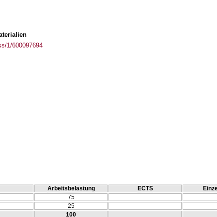
terialien
ass/1/600097694
Arbeitsbelastung
ECTS
Einze
75
25
100