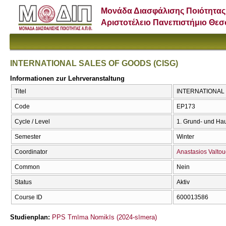
Μονάδα Διασφάλισης Ποιότητας
Αριστοτέλειο Πανεπιστήμιο Θε
INTERNATIONAL SALES OF GOODS (CISG)
Informationen zur Lehrveranstaltung
Titel
INTERNATIONAL 
Code
ΕΡ173
Cycle / Level
1. Grund- und Ha
Semester
Winter
Coordinator
Anastasios Valtou
Common
Nein
Status
Aktiv
Course ID
600013586
Studienplan:
PPS Tmīma Nomikīs (2024-sīmera)