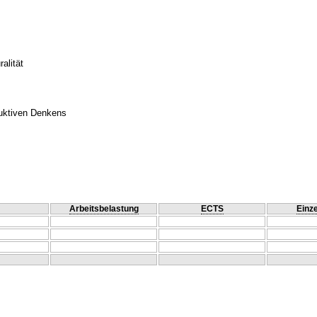
alität
duktiven Denkens
Arbeitsbelastung
ECTS
Einze