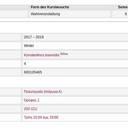
Form des Kursbesuchs
Semes
Wahlveranstaltung
9
2017 – 2018
Winter
52hrs
Konstantinos Ioannidis
4
600105465
Πολυτεχνείο (πτέρυγα Α)
Όροφος 1
202 (21)
Τρίτη 15:00 έως 19:00