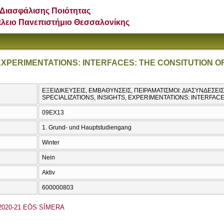
Διασφάλισης Ποιότητας
έλειο Πανεπιστήμιο Θεσσαλονίκης
 EXPERIMENTATIONS: INTERFACES: THE CONSITUTION O
ΕΞΕΙΔΙΚΕΥΣΕΙΣ, ΕΜΒΑΘΥΝΣΕΙΣ, ΠΕΙΡΑΜΑΤΙΣΜΟΙ: ΔΙΑΣΥΝΔΕΣΕΙ
SPECIALIZATIONS, INSIGHTS, EXPERIMENTATIONS: INTERFAC
09EX13
1. Grund- und Hauptstudiengang
Winter
Nein
Aktiv
600000803
20-21 EŌS SĪMERA