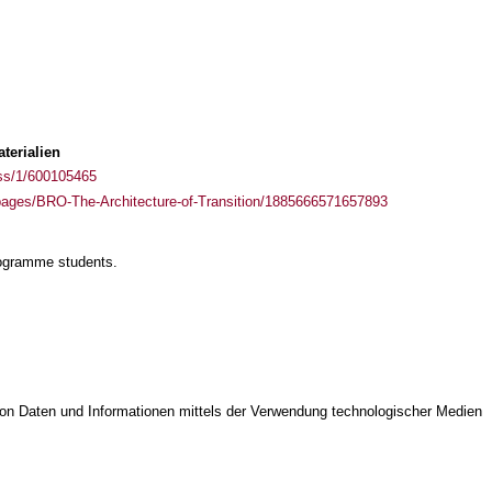
terialien
ass/1/600105465
pages/BRO-The-Architecture-of-Transition/1885666571657893
rogramme students.
on Daten und Informationen mittels der Verwendung technologischer Medien