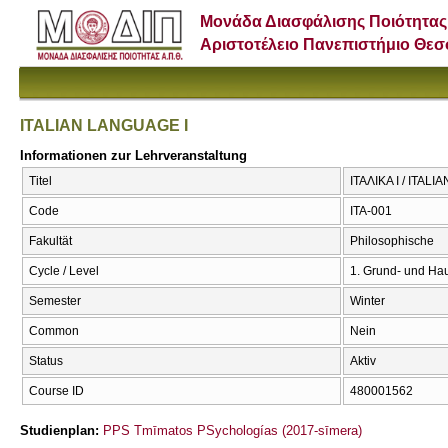
Μονάδα Διασφάλισης Ποιότητας
Αριστοτέλειο Πανεπιστήμιο Θε
ITALIAN LANGUAGE I
Informationen zur Lehrveranstaltung
Titel
ΙΤΑΛΙΚΑ Ι / ITAL
Code
ITA-001
Fakultät
Philosophische
Cycle / Level
1. Grund- und Ha
Semester
Winter
Common
Nein
Status
Aktiv
Course ID
480001562
Studienplan:
PPS Tmīmatos PSychologías (2017-sīmera)