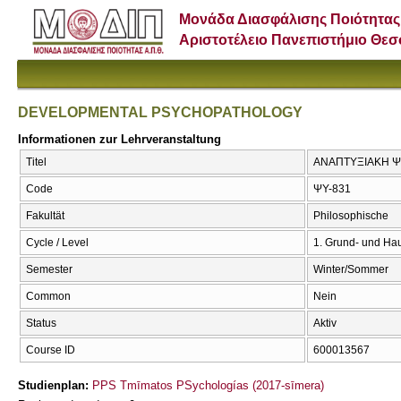
Μονάδα Διασφάλισης Ποιότητας
Αριστοτέλειο Πανεπιστήμιο Θε
DEVELOPMENTAL PSYCHOPATHOLOGY
Informationen zur Lehrveranstaltung
Titel
ΑΝΑΠΤΥΞΙΑΚΗ 
Code
ΨΥ-831
Fakultät
Philosophische
Cycle / Level
1. Grund- und Ha
Semester
Winter/Sommer
Common
Nein
Status
Aktiv
Course ID
600013567
Studienplan:
PPS Tmīmatos PSychologías (2017-sīmera)