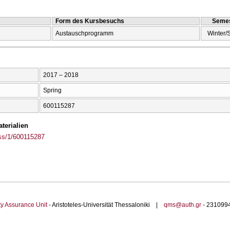
Form des Kursbesuchs
Semes
Austauschprogramm
Winter/
2017 – 2018
Spring
600115287
terialien
ass/1/600115287
ty Assurance Unit
- Aristoteles-Universität Thessaloniki |
qms@auth.gr
- 23109