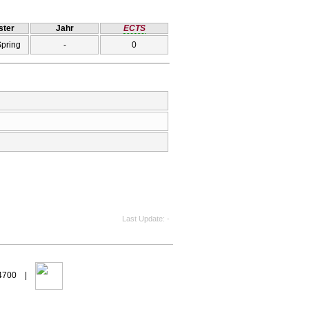
ter
Jahr
ECTS
Spring
-
0
Last Update
-
94700 |