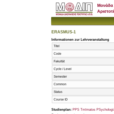
Μονάδα 
Αριστοτ
ERASMUS-1
Informationen zur Lehrveranstaltung
Titel
Code
Fakultät
Cycle / Level
Semester
Common
Status
Course ID
Studienplan:
PPS Tmīmatos PSychología