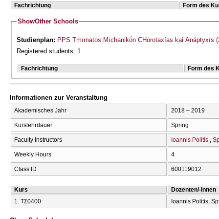
Fachrichtung
Form des Ku
Show
Other Schools
Studienplan:
PPS Tmīmatos Mīchanikṓn CΗōrotaxías kai Anáptyxīs (
Registered students: 1
Fachrichtung
Form des 
Informationen zur Veranstaltung
Akademisches Jahr
2018 – 2019
Kurslehrdauer
Spring
Faculty Instructors
Ioannis Politis
Sp
Weekly Hours
4
Class ID
600119012
Kurs
Dozenten/-innen
1. ΤΣ0400
Ioannis Politis, S