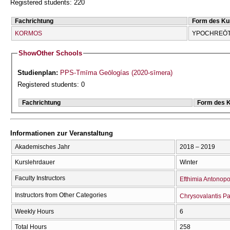
Registered students: 220
Fachrichtung
Form des Ku
KORMOS
YPOCΗREŌT
Show
Other Schools
Studienplan:
PPS-Tmīma Geōlogías (2020-sīmera)
Registered students: 0
Fachrichtung
Form des 
Informationen zur Veranstaltung
Akademisches Jahr
2018 – 2019
Kurslehrdauer
Winter
Faculty Instructors
Efthimia Antonop
Instructors from Other Categories
Chrysovalantis P
Weekly Hours
6
Total Hours
258