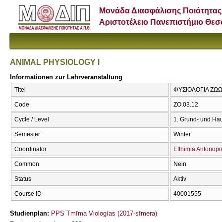
Μονάδα Διασφάλισης Ποιότητας
Αριστοτέλειο Πανεπιστήμιο Θε
ANIMAL PHYSIOLOGY I
Informationen zur Lehrveranstaltung
Titel
ΦΥΣΙΟΛΟΓΙΑ ΖΩΩ
Code
ZO.03.12
Cycle / Level
1. Grund- und Ha
Semester
Winter
Coordinator
Efthimia Antonop
Common
Nein
Status
Aktiv
Course ID
40001555
Studienplan:
PPS Tmīma Viologías (2017-sīmera)