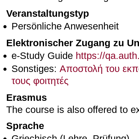
Veranstaltungstyp
Persönliche Anwesenheit
Elektronischer Zugang zu Unt
e-Study Guide
https://qa.aut
Sonstiges:
Αποστολή του εκπα
τους φοιτητές
Erasmus
The course is also offered to
Sprache
Griechisch
(Lehre, Prüfung)