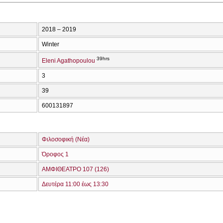
2018 – 2019
Winter
39hrs
Eleni Agathopoulou
3
39
600131897
Φιλοσοφική (Νέα)
Όροφος 1
ΑΜΦΙΘΕΑΤΡΟ 107 (126)
Δευτέρα 11:00 έως 13:30