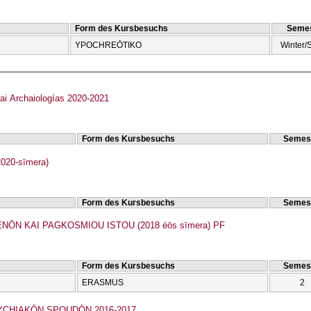
Form des Kursbesuchs
Semes
YPOCΗREŌTIKO
Winter/
ai Archaiologías 2020-2021
Form des Kursbesuchs
Semes
020-sīmera)
Form des Kursbesuchs
Semes
ŌN KAI PAGKOSMIOU ISTOU (2018 éōs sīmera) PF
Form des Kursbesuchs
Semes
ERASMUS
2
ΗIAKŌN SPOUDŌN 2016-2017