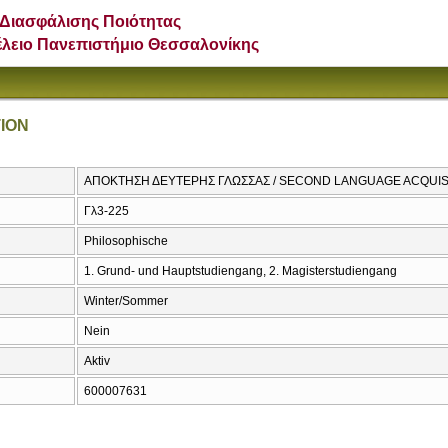
Διασφάλισης Ποιότητας
έλειο Πανεπιστήμιο Θεσσαλονίκης
ION
ΑΠΟΚΤΗΣΗ ΔΕΥΤΕΡΗΣ ΓΛΩΣΣΑΣ / SECOND LANGUAGE ACQUIS
Γλ3-225
Philosophische
1. Grund- und Hauptstudiengang, 2. Magisterstudiengang
Winter/Sommer
Nein
Aktiv
600007631