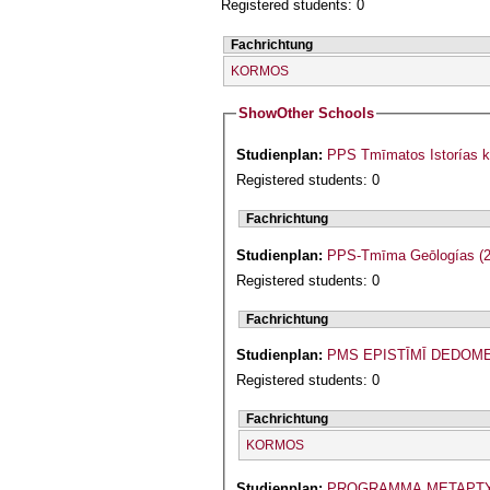
Registered students: 0
Fachrichtung
KORMOS
Show
Other Schools
Studienplan:
PPS Tmīmatos Istorías k
Registered students: 0
Fachrichtung
Studienplan:
PPS-Tmīma Geōlogías (2
Registered students: 0
Fachrichtung
Studienplan:
PMS EPISTĪMĪ DEDOMEN
Registered students: 0
Fachrichtung
KORMOS
Studienplan:
PROGRAMMA METAPTYC