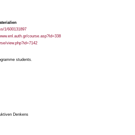
terialien
ass/1/600131897
/www.enl.auth.gr/course.asp?Id=338
ourse/view.php?id=7142
rogramme students.
duktiven Denkens