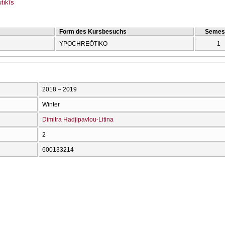
tikīs
Form des Kursbesuchs
Semes
YPOCΗREŌTIKO
1
2018 – 2019
Winter
Dimitra Hadjipavlou-Litina
2
600133214