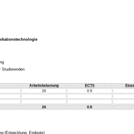
ikationstechnologie
ung
r Studierenden
Arbeitsbelastung
ECTS
Einze
26
0.9
26
0.9
ng
(Entwicklung, Endnote)