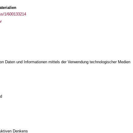
terialien
ass/1/600133214
av
on Daten und Informationen mittels der Verwendung technologischer Medien
ld
duktiven Denkens