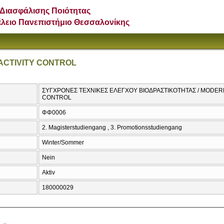
Διασφάλισης Ποιότητας
έλειο Πανεπιστήμιο Θεσσαλονίκης
ACTIVITY CONTROL
ΣΥΓΧΡΟΝΕΣ ΤΕΧΝΙΚΕΣ ΕΛΕΓΧΟΥ ΒΙΟΔΡΑΣΤΙΚΟΤΗΤΑΣ / MODER
CONTROL
ΦΦ0006
2. Magisterstudiengang , 3. Promotionsstudiengang
Winter/Sommer
Nein
Aktiv
180000029