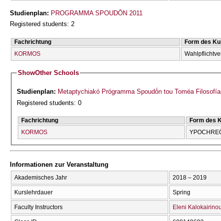
Studienplan:
PROGRAMMA SPOUDŌN 2011
Registered students: 2
Fachrichtung
Form des Ku
KORMOS
Wahlpflichtve
Show
Other Schools
Studienplan:
Metaptychiakó Prógramma Spoudṓn tou Toméa Filosofía
Registered students: 0
Fachrichtung
Form des 
KORMOS
YPOCΗREŌ
Informationen zur Veranstaltung
Akademisches Jahr
2018 – 2019
Kurslehrdauer
Spring
Faculty Instructors
Eleni Kalokairino