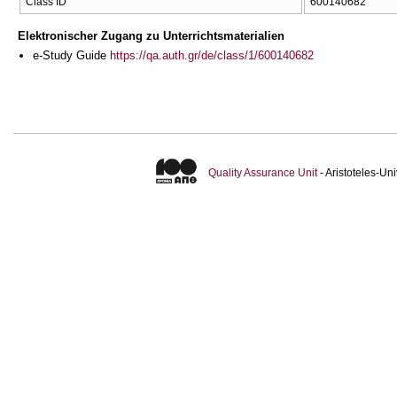
Class ID
600140682
Elektronischer Zugang zu Unterrichtsmaterialien
e-Study Guide
https://qa.auth.gr/de/class/1/600140682
Quality Assurance Unit
- Aristoteles-U