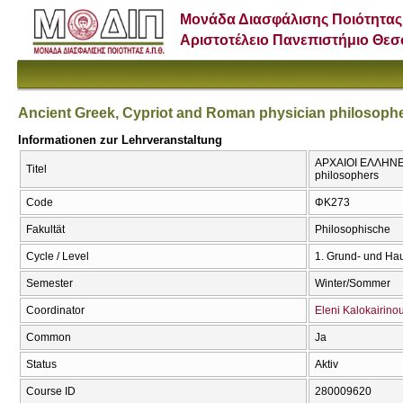
Μονάδα Διασφάλισης Ποιότητας
Αριστοτέλειο Πανεπιστήμιο Θε
Ancient Greek, Cypriot and Roman physician philosoph
Informationen zur Lehrveranstaltung
ΑΡΧΑΙΟΙ ΕΛΛΗΝΕΣ
Titel
philosophers
Code
ΦΚ273
Fakultät
Philosophische
Cycle / Level
1. Grund- und Ha
Semester
Winter/Sommer
Coordinator
Eleni Kalokairino
Common
Ja
Status
Aktiv
Course ID
280009620