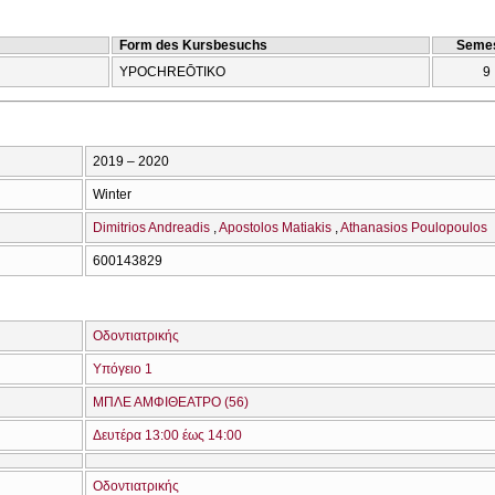
Form des Kursbesuchs
Semes
YPOCΗREŌTIKO
9
2019 – 2020
Winter
Dimitrios Andreadis
Apostolos Matiakis
Athanasios Poulopoulos
600143829
Οδοντιατρικής
Υπόγειο 1
ΜΠΛΕ ΑΜΦΙΘΕΑΤΡΟ (56)
Δευτέρα 13:00 έως 14:00
Οδοντιατρικής