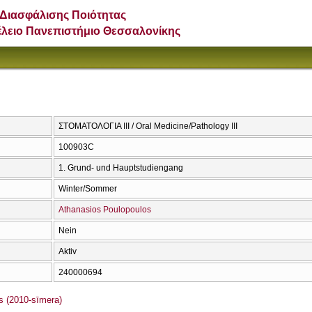
Διασφάλισης Ποιότητας
έλειο Πανεπιστήμιο Θεσσαλονίκης
ΣΤΟΜΑΤΟΛΟΓΙΑ ΙΙΙ / Oral Medicine/Pathology III
100903C
1. Grund- und Hauptstudiengang
Winter/Sommer
Athanasios Poulopoulos
Nein
Aktiv
240000694
s (2010-sīmera)