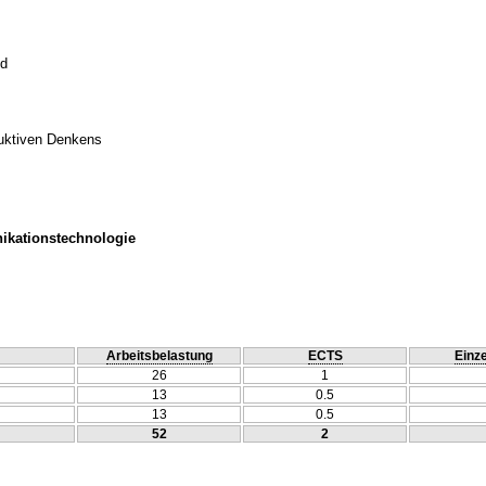
ld
duktiven Denkens
ikationstechnologie
Arbeitsbelastung
ECTS
Einze
26
1
13
0.5
13
0.5
52
2