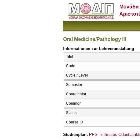
Μονάδα 
Αριστοτ
Oral Medicine/Pathology III
Informationen zur Lehrveranstaltung
Titel
Code
Cycle / Level
Semester
Coordinator
Common
Status
Course ID
Studienplan:
PPS Tmīmatos Odontiatrikī