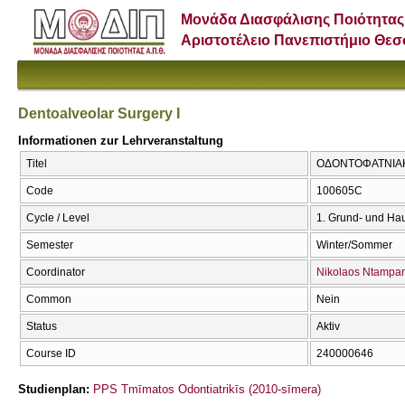
Μονάδα Διασφάλισης Ποιότητας
Αριστοτέλειο Πανεπιστήμιο Θε
Dentoalveolar Surgery I
Informationen zur Lehrveranstaltung
Titel
ΟΔΟΝΤΟΦΑΤΝΙΑΚΗ 
Code
100605C
Cycle / Level
1. Grund- und Ha
Semester
Winter/Sommer
Coordinator
Nikolaos Ntampar
Common
Nein
Status
Aktiv
Course ID
240000646
Studienplan:
PPS Tmīmatos Odontiatrikīs (2010-sīmera)