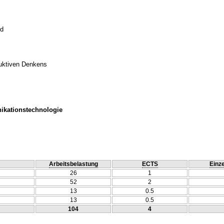
ld
duktiven Denkens
ikationstechnologie
Arbeitsbelastung
ECTS
Einze
26
1
52
2
13
0.5
13
0.5
104
4