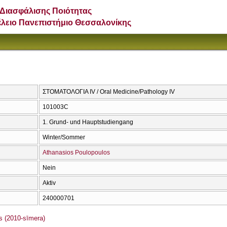
Διασφάλισης Ποιότητας
έλειο Πανεπιστήμιο Θεσσαλονίκης
ΣΤΟΜΑΤΟΛΟΓΙΑ IV / Oral Medicine/Pathology IV
101003C
1. Grund- und Hauptstudiengang
Winter/Sommer
Athanasios Poulopoulos
Nein
Aktiv
240000701
s (2010-sīmera)