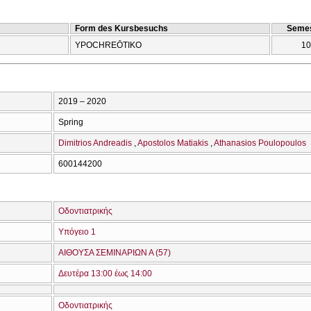
Form des Kursbesuchs
Semes
YPOCΗREŌTIKO
10
2019 – 2020
Spring
Dimitrios Andreadis
Apostolos Matiakis
Athanasios Poulopoulos
600144200
Οδοντιατρικής
Υπόγειο 1
ΑΙΘΟΥΣΑ ΣΕΜΙΝΑΡΙΩΝ Α (57)
Δευτέρα 13:00 έως 14:00
Οδοντιατρικής