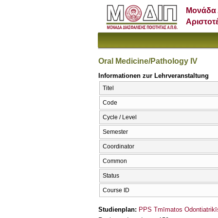
Μονάδα 
Αριστοτ
Oral Medicine/Pathology IV
Informationen zur Lehrveranstaltung
Titel
Code
Cycle / Level
Semester
Coordinator
Common
Status
Course ID
Studienplan:
PPS Tmīmatos Odontiatrikī