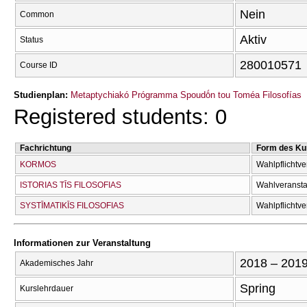
Nein
Common
Aktiv
Status
280010571
Course ID
Studienplan:
Metaptychiakó Prógramma Spoudṓn tou Toméa Filosofías
Registered students: 0
Fachrichtung
Form des Ku
KORMOS
Wahlpflichtve
ISTORIAS TĪS FILOSOFIAS
Wahlveransta
SYSTĪMATIKĪS FILOSOFIAS
Wahlpflichtve
Informationen zur Veranstaltung
2018 – 201
Akademisches Jahr
Spring
Kurslehrdauer