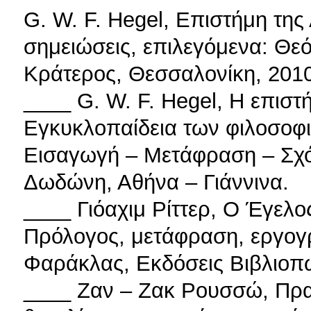
G. W. F. Hegel, Επιστήμη της
σημειώσεις, επιλεγόμενα: Θε
Κράτερος, Θεσσαλονίκη, 2010
____ G. W. F. Hegel, Η επιστ
Εγκυκλοπαίδεια των φιλοσοφι
Εισαγωγή – Μετάφραση – Σχόλ
Δωδώνη, Αθήνα – Γιάννινα.
____ Γιόαχιμ Ρίττερ, Ο Έγελο
Πρόλογος, μετάφραση, εργογρ
Φαράκλας, Εκδόσεις Βιβλιοπω
____ Ζαν – Ζακ Ρουσσώ, Πραγ