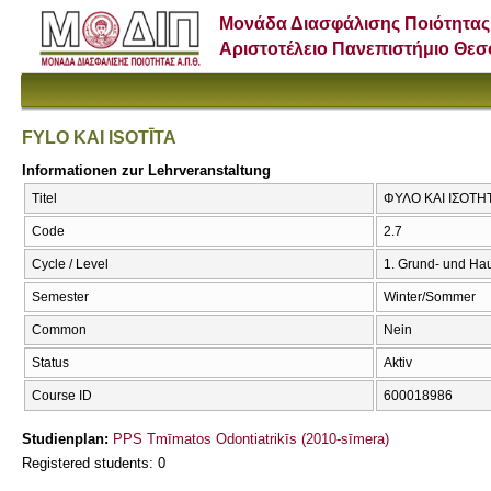
Μονάδα Διασφάλισης Ποιότητας
Αριστοτέλειο Πανεπιστήμιο Θε
FYLO KAI ISOTĪTA
Informationen zur Lehrveranstaltung
Titel
ΦΥΛΟ ΚΑΙ ΙΣΟΤΗΤ
Code
2.7
Cycle / Level
1. Grund- und Ha
Semester
Winter/Sommer
Common
Nein
Status
Aktiv
Course ID
600018986
Studienplan:
PPS Tmīmatos Odontiatrikīs (2010-sīmera)
Registered students: 0