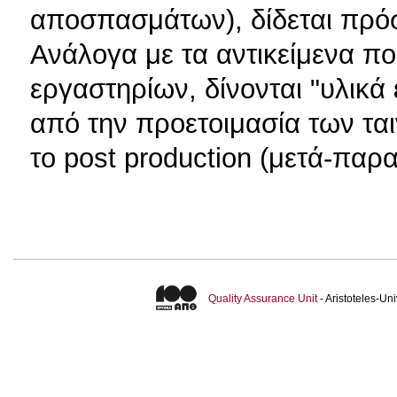
αποσπασμάτων), δίδεται πρόσ
Ανάλογα με τα αντικείμενα πο
εργαστηρίων, δίνονται "υλικά 
από την προετοιμασία των ταιν
το post production (μετά-παρ
Quality Assurance Unit
- Aristoteles-U