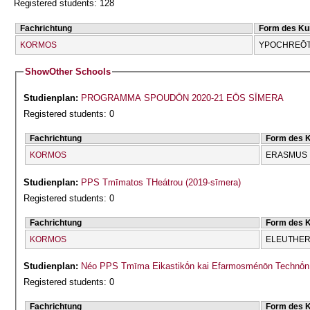
Registered students: 128
Fachrichtung
Form des Ku
KORMOS
YPOCΗREŌT
Show
Other Schools
Studienplan:
PROGRAMMA SPOUDŌN 2020-21 EŌS SĪMERA
Registered students: 0
Fachrichtung
Form des 
KORMOS
ERASMUS
Studienplan:
PPS Tmīmatos THeátrou (2019-sīmera)
Registered students: 0
Fachrichtung
Form des 
KORMOS
ELEUTHERĪ
Studienplan:
Néo PPS Tmīma Eikastikṓn kai Efarmosménōn Technṓn 
Registered students: 0
Fachrichtung
Form des 