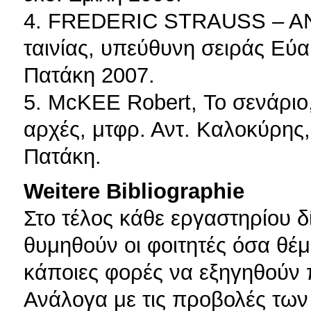
4. FREDERIC STRAUSS – AN
ταινίας, υπεύθυνη σειράς Εύα
Πατάκη 2007.
5. McKEE Robert, Το σενάριο,
αρχές, μτφρ. Αντ. Καλοκύρης,
Πατάκη.
Weitere Bibliographie
Στο τέλος κάθε εργαστηρίου δ
θυμηθούν οι φοιτητές όσα θέ
κάποιες φορές να εξηγηθούν 
Ανάλογα με τις προβολές των