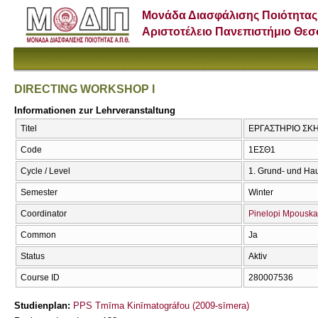
Μονάδα Διασφάλισης Ποιότητας
Αριστοτέλειο Πανεπιστήμιο Θε
DIRECTING WORKSHOP I
Informationen zur Lehrveranstaltung
Titel
ΕΡΓΑΣΤΗΡΙΟ ΣΚΗ
Code
1ΕΣΘ1
Cycle / Level
1. Grund- und Ha
Semester
Winter
Coordinator
Pinelopi Mpouska
Common
Ja
Status
Aktiv
Course ID
280007536
Studienplan:
PPS Tmīma Kinīmatográfou (2009-sīmera)