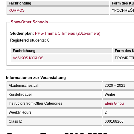
Fachrichtung
Form des Ku
KORMOS
YPOCΗREŌT
Show
Other Schools
Studienplan:
PPS-Tmīma CΗīmeías (2016-sīmera)
Registered students: 0
Fachrichtung
Form des 
VASIKOS KYKLOS
PROAIRET
Informationen zur Veranstaltung
Akademisches Jahr
2020 – 2021
Kurslehrdauer
Winter
Instructors from Other Categories
Eleni Ginou
Weekly Hours
2
Class ID
600168266