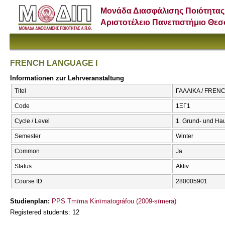
Μονάδα Διασφάλισης Ποιότητας
Αριστοτέλειο Πανεπιστήμιο Θε
FRENCH LANGUAGE I
Informationen zur Lehrveranstaltung
Titel
ΓΑΛΛΙΚΑ / FREN
Code
1ΞΓ1
Cycle / Level
1. Grund- und Ha
Semester
Winter
Common
Ja
Status
Aktiv
Course ID
280005901
Studienplan:
PPS Tmīma Kinīmatográfou (2009-sīmera)
Registered students: 12