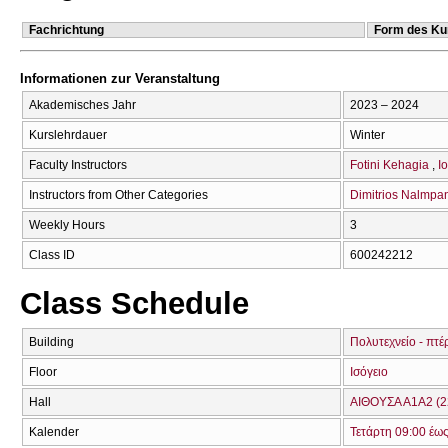
Fachrichtung
Form des Ku
Informationen zur Veranstaltung
Akademisches Jahr
2023 – 2024
Kurslehrdauer
Winter
Faculty Instructors
Fotini Kehagia
I
Instructors from Other Categories
Dimitrios Nalmpan
Weekly Hours
3
Class ID
600242212
Class Schedule
Building
Πολυτεχνείο - πτέ
Floor
Ισόγειο
Hall
ΑΙΘΟΥΣΑ Α1Α2 (2
Kalender
Τετάρτη 09:00 έω