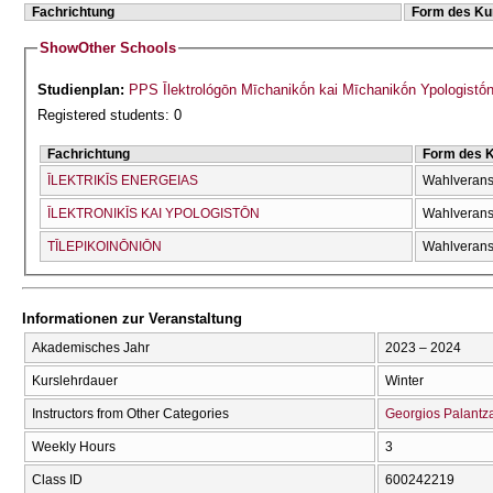
Fachrichtung
Form des Ku
Show
Other Schools
Studienplan:
PPS Īlektrológōn Mīchanikṓn kai Mīchanikṓn Ypologistṓn
Registered students: 0
Fachrichtung
Form des 
ĪLEKTRIKĪS ENERGEIAS
Wahlverans
ĪLEKTRONIKĪS KAI YPOLOGISTŌN
Wahlverans
TĪLEPIKOINŌNIŌN
Wahlverans
Informationen zur Veranstaltung
Akademisches Jahr
2023 – 2024
Kurslehrdauer
Winter
Instructors from Other Categories
Georgios Palantz
Weekly Hours
3
Class ID
600242219