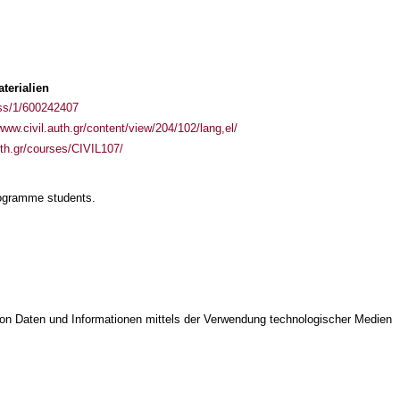
terialien
ass/1/600242407
/www.civil.auth.gr/content/view/204/102/lang,el/
uth.gr/courses/CIVIL107/
rogramme students.
on Daten und Informationen mittels der Verwendung technologischer Medien