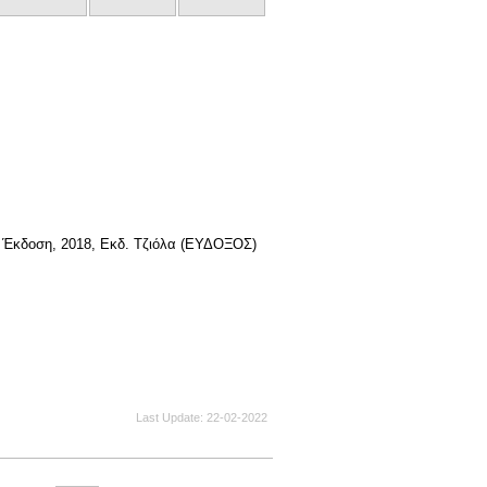
η Έκδοση, 2018, Εκδ. Τζιόλα (ΕΥΔΟΞΟΣ)
Last Update
22-02-2022