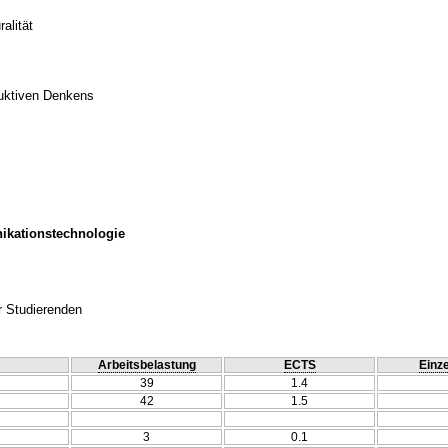
alität
duktiven Denkens
ikationstechnologie
r Studierenden
Arbeitsbelastung
ECTS
Einze
39
1.4
42
1.5
3
0.1