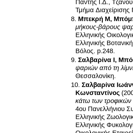
Παντής Ι.Δ., Τζανο
Τμήμα Διαχείρισης
Μπεκρή Μ
,
Μπόμπ
μήκους-βάρους ψαρ
Ελληνικής Οικολογι
Ελληνικής Βοτανική
Βόλος
.
p.248
.
Σαλβαρίνα Ι
,
Μπό
ψαριών από τη λίμ
Θεσσαλονίκη
.
Σαλβαρίνα Ιωάν
Κωνσταντίνος
(20
κάτω των τροφικών 
4ου Πανελλήνιου Συ
Ελληνικής Ζωολογικ
Ελληνικής Φυκολογι
Οικολογικής Εταιρε