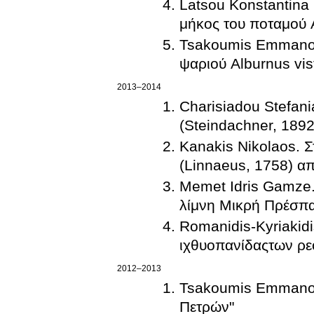
Latsou Konstantina
μήκος του ποταμού Α
Tsakoumis Emmanouil
ψαριού Alburnus vis
2013–2014
Charisiadou Stefan
(Steindachner, 1892
Kanakis Nikolaos. Στ
(Linnaeus, 1758) απ
Memet Idris Gamze. 
λίμνη Μικρή Πρέσπα
Romanidis-Kyriakid
ιχθυοπανίδαςτων ρε
2012–2013
Tsakoumis Emmanoui
Πετρών"