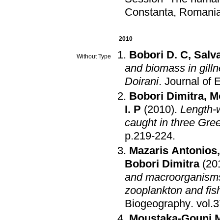
Constanta, Romani
2010
Bobori D. C
,
Salva
Without Type
and biomass in gill
Doirani
.
Journal of 
Bobori Dimitra
,
M
I. P
(2010)
.
Length-w
caught in three Gre
p.219-224
.
Mazaris Antonios
Bobori Dimitra
(20
and macroorganisms
zooplankton and fis
Biogeography
.
Moustaka-Gouni M