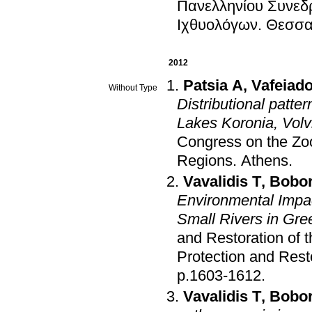
Πανελληνίου Συνεδ
Ιχθυολόγων
.
Θεσσα
2012
Patsia A
,
Vafeiad
Without Type
Distributional patter
Lakes Koronia, Vol
Congress on the Zo
Regions
.
Athens
.
Vavalidis T
,
Bobor
Environmental Impac
Small Rivers in Gre
and Restoration of 
Protection and Rest
p.1603-1612
.
Vavalidis T
,
Bobor