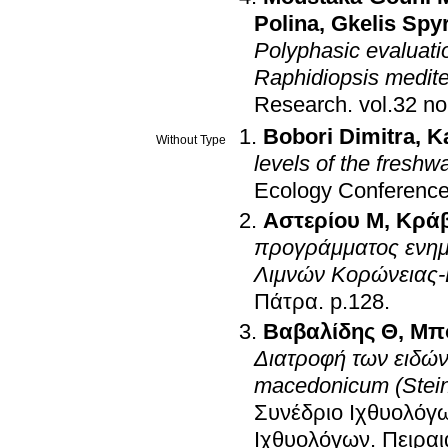
Polina
,
Gkelis Spy
Polyphasic evaluat
Raphidiopsis medite
Research
.
Bobori Dimitra
,
K
Without Type
levels of the freshw
Ecology Conferenc
Αστερίου Μ
,
Κρά
προγράμματος ενημ
Λιμνών Κορώνειας
Πάτρα
.
p.128
.
Βαβαλίδης Θ
,
Μπ
Διατροφή των ειδών 
macedonicum (Stein
Συνέδριο Ιχθυολόγ
Ιχθυολόγων
.
Πειραι