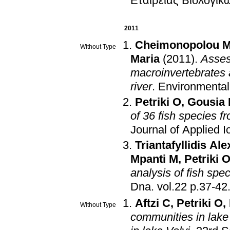
Εταιρείας Βιολογι
2011
Cheimonopolou 
Without Type
Maria
(2011)
.
Asses
macroinvertebrates 
river
.
Environmenta
Petriki O
,
Gousia 
of 36 fish species 
Journal of Applied I
Triantafyllidis Al
Mpanti M
,
Petriki 
analysis of fish spec
Dna
.
vol.22 p.37-42
Aftzi C
,
Petriki O
,
Without Type
communities in lake