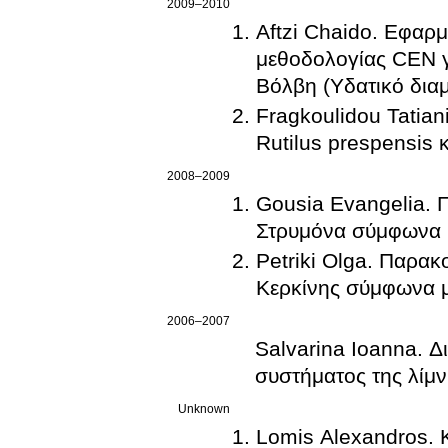
2009–2010
Aftzi Chaido. Εφαρ
μεθοδολογίας CEN γι
Βόλβη (Υδατικό δια
Fragkoulidou Tatian
Rutilus prespensis 
2008–2009
Gousia Evangelia. 
Στρυμόνα σύμφωνα 
Petriki Olga. Παρακ
Κερκίνης σύμφωνα μ
2006–2007
Salvarina Ioanna. Δ
συστήματος της λίμ
Unknown
Lomis Alexandros. 