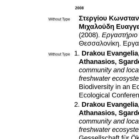
2008
Στεργίου Κωνσταντ
Without Type
Μιχαλούδη Ευαγγελ
(2008)
.
Εργαστήριο
Θεσσαλονίκη
.
Εργα
Drakou Evangelia
Without Type
Athanasios
,
Sgarde
community and local
freshwater ecosyst
Biodiversity in an 
Ecological Conferen
Drakou Evangelia
Athanasios
,
Sgarde
community and local
freshwater ecosyst
Gessellschaft fùr Ӧ