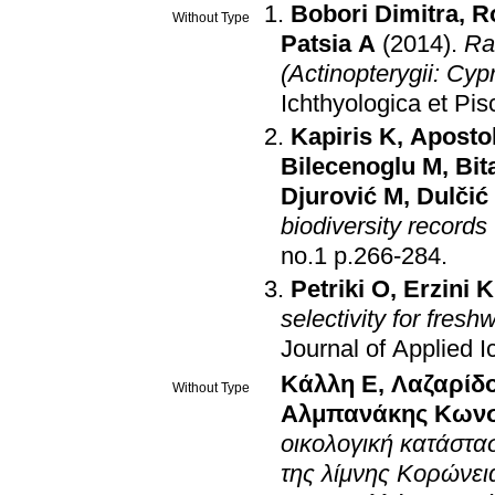
Bobori Dimitra
,
R
Without Type
Patsia A
(2014)
.
Ra
(Actinopterygii: Cyp
Ichthyologica et Pis
Kapiris K
,
Apostol
Bilecenoglu M
,
Bit
Djurović M
,
Dulčić
biodiversity records 
no.1 p.266-284
.
Petriki O
,
Erzini K
selectivity for fres
Journal of Applied I
Κάλλη Ε
,
Λαζαρίδ
Without Type
Αλμπανάκης Κωνσ
οικολογική κατάστ
της λίμνης Κορώνει