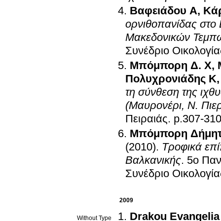
Βαφειάδου Α
,
Κά
ορνιθοπανίδας στο
Μακεδονικών Τεμπώ
Συνέδριο Οικολογία
Μπόμπορη Δ. Χ
,
Πολυχρονιάδης Κ
τη σύνθεση της ιχθ
(Μαυρονέρι, Ν. Πιερ
Πειραιάς
.
p.307-31
Μπόμπορη Δήμη
(2010)
.
Τροφικά επί
Βαλκανικής
.
5ο Παν
Συνέδριο Οικολογία
2009
Drakou Evangelia
Without Type