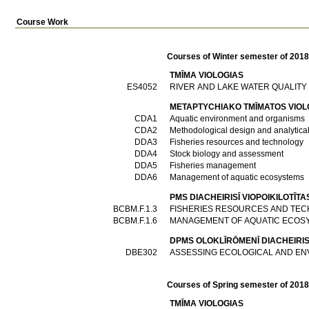
Course Work
Courses of Winter semester of 201
TMĪMA VIOLOGIAS
ES4052
RIVER AND LAKE WATER QUALITY
METAPTYCΗIAKO TMĪMATOS VIOL
CDA1
Aquatic environment and organisms
CDA2
Methodological design and analytical
DDA3
Fisheries resources and technology
DDA4
Stock biology and assessment
DDA5
Fisheries management
DDA6
Management of aquatic ecosystems
PMS DIACΗEIRISĪ VIOPOIKILOTĪT
BCBM.F.1.3
FISHERIES RESOURCES AND TE
BCBM.F.1.6
MANAGEMENT OF AQUATIC ECOS
DPMS OLOKLĪRŌMENĪ DIACΗEIRI
DBE302
ASSESSING ECOLOGICAL AND EN
Courses of Spring semester of 201
TMĪMA VIOLOGIAS