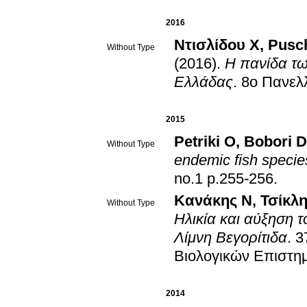
2016
Ντισλίδου Χ
,
Pusc
Without Type
(2016)
.
Η πανίδα τω
Ελλάδας
.
8ο Πανελλ
2015
Petriki O
,
Bobori D
Without Type
endemic fish specie
no.1 p.255-256
.
Κανάκης Ν
,
Τσίκλ
Without Type
Ηλικία και αύξηση τ
Λίμνη Βεγορίτιδα
.
3
Βιολογικών Επιστη
2014