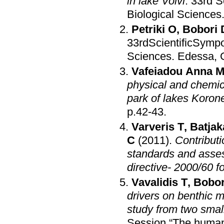
in lake Volvi
.
33rd S
Biological Sciences
Petriki O
,
Bobori 
33rdScientificSympos
Sciences
.
Edessa, 
Vafeiadou Anna M
physical and chemica
park of lakes Koro
p.42-43
.
Varveris T
,
Batjak
C
(2011)
.
Contributi
standards and asses
directive- 2000/60 f
Vavalidis T
,
Bobor
drivers on benthic 
study from two smal
Session “The human 