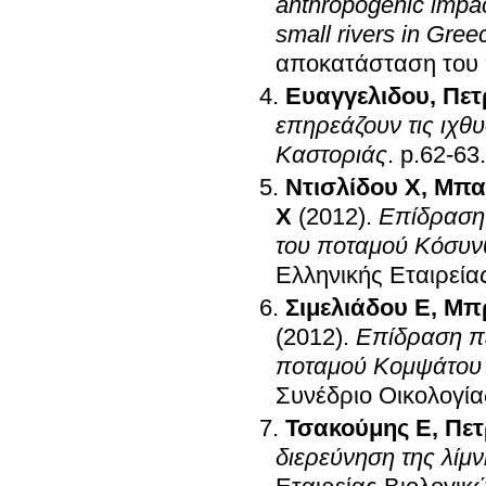
anthropogenic impac
small rivers in Gree
αποκατάσταση του 
Ευαγγελιδου
,
Πετ
επηρεάζουν τις ιχθυ
Καστοριάς
.
p.62-63
.
Ντισλίδου Χ
,
Μπα
Χ
(2012)
.
Επίδραση
του ποταμού Κόσυν
Ελληνικής Εταιρεί
Σιμελιάδου E
,
Μπρ
(2012)
.
Επίδραση π
ποταμού Κομψάτου 
Συνέδριο Οικολογία
Τσακούμης Ε
,
Πετ
διερεύνηση της λίμ