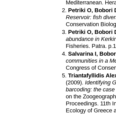
Mediterranean
.
Hera
Petriki O
,
Bobori 
Reservoir: fish div
Conservation Biolo
Petriki O
,
Bobori 
abundance in Kerkin
Fisheries
.
Patra
.
p.
Salvarina I
,
Bobor
communities in a Me
Congress of Conser
Triantafyllidis Al
(2009)
.
Identifying 
barcoding: the case 
on the Zoogeograph
Proceedings
.
11th I
Ecology of Greece 