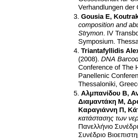
Verhandlungen der G
Gousia E
,
Koutrak
composition and abu
Strymon
.
IV Transb
Symposium
.
Thessa
Triantafyllidis Al
(2008)
.
DNA Barcodin
Conference of The H
Panellenic Conferen
Thessaloniki, Greec
Αλμπανίδου Β
,
Α
Διαμαντάκη Μ
,
Δρ
Καραγιάννη Π
,
Κά
κατάστασης των νερ
Πανελλήνιο Συνέδρ
Συνέδριο Βιοεπιστ