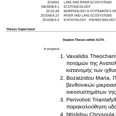
ES4054
LAKE AND RIVER ECOSYSTEMS
GM.MGB.8.1
ECOTOXICOLOGY
ZO.02.08
MORPHOLOGY & SYSTEMATICS O
ΖΟ.ENB.6.23
RIVER AND LAKE ECOSYSTEMS
ΖΟ.ENB.8.3
ICHTHYOLOGY - FISHING BIOLOGY
Theses Supervised
Student Theses within AUTh
In progress
Vavalidis Theochar
ποταμών της Ανατολ
κατανομής των ιχθυ
Bozatzidou Maria. Π
βενθονικών μικροασ
οικοσυστημάτων της
Perivolioti Trianta
παρακολούθηση υδά
Ntislidou Chrysoula