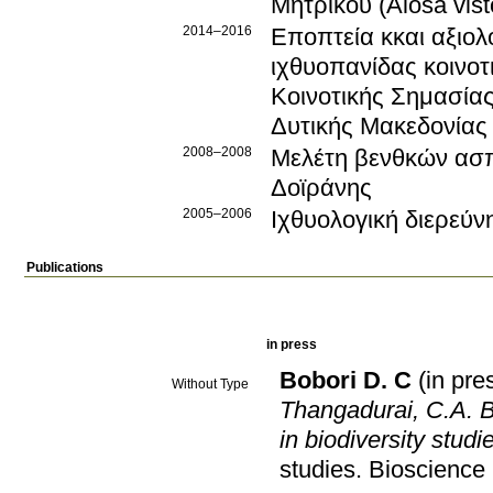
Μητρικού (Alosa vist
2014–2016
Εποπτεία κκαι αξιολ
ιχθυοπανίδας κοινοτ
Κοινοτικής Σημασίας
Δυτικής Μακεδονίας
2008–2008
Μελέτη βενθκών ασ
Δοϊράνης
2005–2006
Ιχθυολογική διερεύν
Publications
in press
Bobori D. C
(in pre
Without Type
Thangadurai, C.A. B
in biodiversity studi
studies
.
Bioscience 