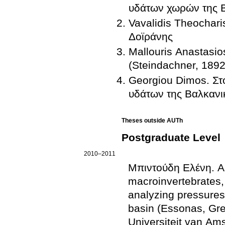
υδάτων χωρών της Β
Vavalidis Theochari
Δοϊράνης
Mallouris Anastasi
(Steindachner, 1892
Georgiou Dimos. Στ
υδάτων της Βαλκανι
Theses outside AUTh
Postgraduate Level
2010–2011
Μπιντούδη Ελένη
.
As
macroinvertebrates, fish and supporting environmental
analyzing pressures and impac
basin (Essonas, Greece), following EU’s Water Frame
Universiteit van Am