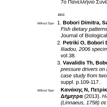
7ο Πανελλήνιο Συνέ
2013
Bobori Dimitra
,
S
Without Type
Fish dietary pattern
Journal of Biologic
Petriki O
,
Bobori 
Iliadou, 2006 specim
vol.38
.
Vavalidis Th
,
Bobo
pressure drivers on
case study from two
suppl. p.109-117
.
Κανάκης Ν
,
Πετρί
Without Type
Δήμητρα
(2013)
.
Ηλ
(Linnaeus, 1758) σε