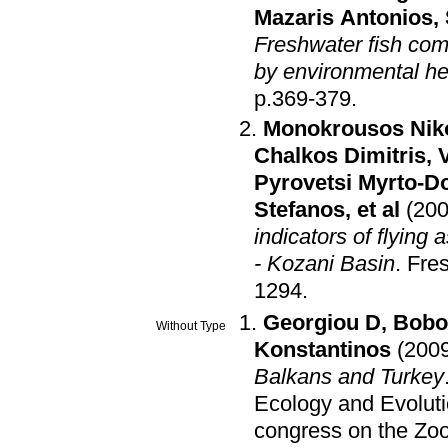
Mazaris Antonios
,
Freshwater fish comm
by environmental he
p.369-379
.
Monokrousos Nik
Chalkos Dimitris
,
Pyrovetsi Myrto-
Stefanos
, et al
(200
indicators of flying 
- Kozani Basin
.
Fres
1294
.
Georgiou D
,
Bobor
Without Type
Konstantinos
(200
Balkans and Turkey
Ecology and Evoluti
congress on the Zoo