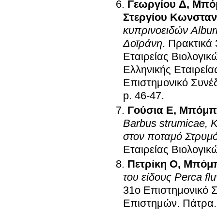
Γεωργίου Δ
,
Μπό
Στεργίου Κωνσταν
κυπρινοειδών Alburn
Δοϊράνη
.
Πρακτικά 
Εταιρείας Βιολογι
Ελληνικής Εταιρεί
Επιστημονικό Συνέδ
p. 46-47
.
Γούσια Ε
,
Μπόμπο
Barbus strumicae, 
στον ποταμό Στρυμ
Εταιρείας Βιολογι
Πετρίκη Ο
,
Μπόμπ
του είδους Perca fl
31ο Επιστημονικό Σ
Επιστημών
.
Πάτρα