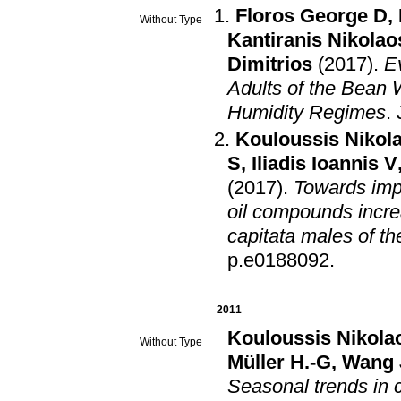
Floros George D
,
Without Type
Kantiranis Nikolao
Dimitrios
(2017)
.
Ev
Adults of the Bean 
Humidity Regimes
.
Kouloussis Nikol
S
,
Iliadis Ioannis V
(2017)
.
Towards impr
oil compounds increa
capitata males of t
p.e0188092
.
2011
Kouloussis Nikola
Without Type
Müller H.-G
,
Wang 
Seasonal trends in c