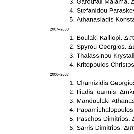
Garoufali Malama. 
Stefanidou Paraske
Athanasiadis Konst
2007–2008
Boulaki Kalliopi. Δ
Spyrou Georgios. Δ
Thalassinou Krystal
Kritopoulos Christo
2006–2007
Chamizidis Georgio
Iliadis Ioannis. Διπ
Mandoulaki Athanas
Papamichalopoulos 
Paschos Dimitrios.
Sarris Dimitrios. Δ