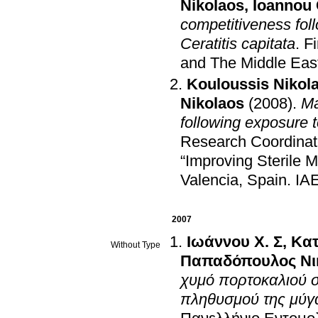
Nikolaos
,
Ioannou 
competitiveness foll
Ceratitis capitata
.
Fi
and The Middle Eas
Kouloussis Nikol
Nikolaos
(2008)
.
Ma
following exposure 
Research Coordinat
“Improving Sterile 
Valencia, Spain
.
IAE
2007
Ιωάννου Χ. Σ
,
Κατ
Without Type
Παπαδόπουλος Νι
χυμό πορτοκαλιού σ
πληθυσμού της μύγας