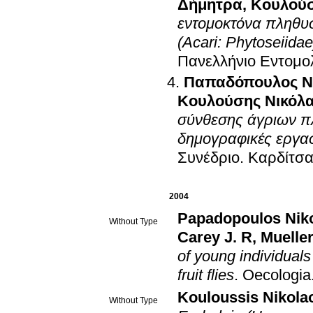
Δήμητρα
,
Κουλούσ
εντομοκτόνα πληθυσ
(Acari: Phytoseiidae
Πανελλήνιο Εντομο
Παπαδόπουλος Ν
Κουλούσης Νικόλ
σύνθεσης άγριων π
δημογραφικές εργασ
Συνέδριο
.
Καρδίτσα
2004
Papadopoulos Nik
Without Type
Carey J. R
,
Mueller
of young individuals
fruit flies
.
Oecologia
Kouloussis Nikola
Without Type