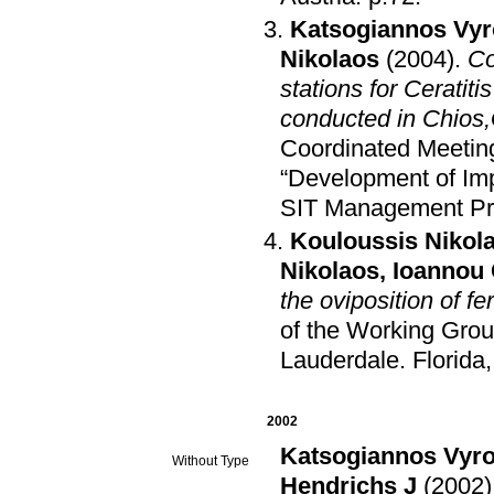
Katsogiannos Vy
Nikolaos
(2004)
.
Co
stations for Ceratit
conducted in Chios
Coordinated Meetin
“Development of Impr
SIT Management P
Kouloussis Nikol
Nikolaos
,
Ioannou 
the oviposition of fe
of the Working Grou
Lauderdale
.
Florida
2002
Katsogiannos Vyr
Without Type
Hendrichs J
(2002)