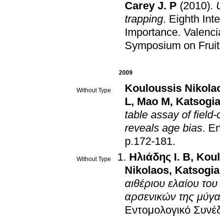
Carey J. Ρ
(2010)
.
trapping
.
Eighth Int
Importance
.
Valenci
Symposium on Fruit
2009
Kouloussis Nikola
Without Type
L
,
Mao M
,
Katsogi
table assay of field-
reveals age bias
.
En
p.172-181
.
Ηλιάδης Ι. Β
,
Koul
Without Type
Nikolaos
,
Katsogi
αιθέριου ελαίου το
αρσενικών της μύγας
Εντομολογικό Συνέ