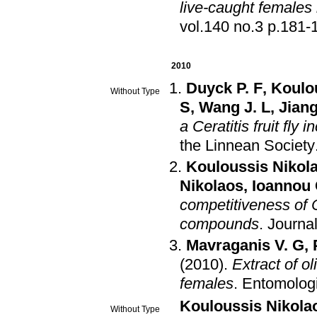
live-caught females
vol.140 no.3 p.
2010
Duyck P. F
,
Koulo
Without Type
S
,
Wang J. L
,
Jiang
a Ceratitis fruit fly 
the Linnean Society
Kouloussis Nikol
Nikolaos
,
Ioannou 
competitiveness of C
compounds
.
Journa
Mavraganis V. G
,
(2010)
.
Extract of ol
females
.
Entomologi
Kouloussis Nikola
Without Type