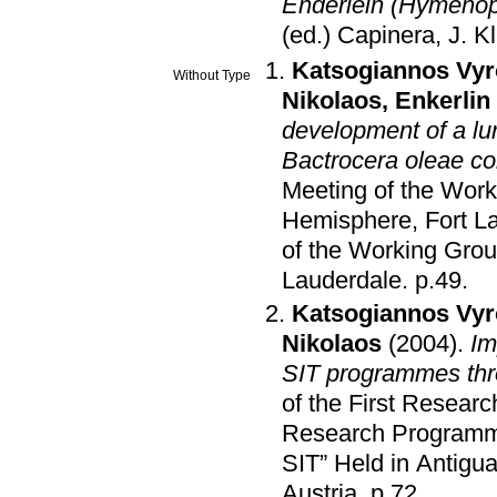
Enderlein (Hymenop
(ed.) Capinera, J
.
K
Katsogiannos Vy
Without Type
Nikolaos
,
Enkerlin
development of a lur
Bactrocera oleae co
Meeting of the Work
Hemisphere, Fort L
of the Working Grou
Lauderdale
.
p.49
.
Katsogiannos Vy
Nikolaos
(2004)
.
Im
SIT programmes thro
of the First Resear
Research Programme 
SIT” Held in Antigu
Austria
.
p.72
.