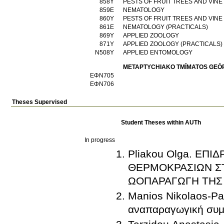
858Υ
PESTS OF FRUIT TREES AND VIN
859Ε
NEMATOLOGY
860Υ
PESTS OF FRUIT TREES AND VINE
861Ε
NEMATOLOGY (PRACTICALS)
869Υ
APPLIED ZOOLOGY
871Υ
APPLIED ZOOLOGY (PRACTICALS)
Ν508Υ
APPLIED ENTOMOLOGY
METAPTYCΗIAKO TMĪMATOS GEŌ
ΕΦΝ705
ΕΦΝ706
Theses Supervised
Student Theses within AUTh
In progress
Pliakou Olga. ΕΠ
ΘΕΡΜΟΚΡΑΣΙΩΝ ΣΤ
ΩΟΠΑΡΑΓΩΓΗ ΤΗΣ
Manios Nikolaos-Pa
αναπαραγωγική συμ