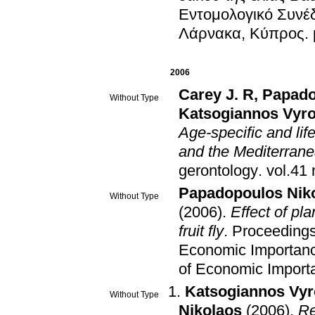
Εντομολογικό Συνέ
Λάρνακα, Κύπρος
.
2006
Carey J. R
,
Papado
Without Type
Katsogiannos Vyr
Age-specific and lif
and the Mediterranean
gerontology
.
Papadopoulos Nik
Without Type
(2006)
.
Effect of pl
fruit fly
.
Proceedings
Economic Importan
of Economic Import
Katsogiannos Vy
Without Type
Nikolaos
(2006)
.
Re