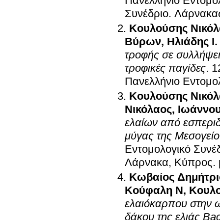
Πανελλήνιο Εντομο
Συνέδριο
.
Λάρνακα
Κουλούσης Νικόλ
Βύρων
,
Ηλιάδης Ι.
τροφής σε συλλήψεις
τροφικές παγίδες
.
1
Πανελλήνιο Εντομο
Κουλούσης Νικόλ
Νικόλαος
,
Ιωάννου
ελαίων από εσπεριδ
μύγας της Μεσογείου
Εντομολογικό Συνέ
Λάρνακα, Κύπρος
.
Κωβαίος Δημήτρι
Κούφαλη Ν
,
Κουλο
ελαιόκαρπου στην 
δάκου της ελιάς Bac