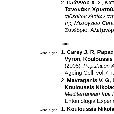
Ιωάννου Χ. Σ
,
Κατ
Τανανάκη Χρυσού
αιθερίων ελαίων απ
της Μεσογείου Cerati
Συνέδριο
.
Αλεξανδρ
2008
Carey J. R
,
Papad
Without Type
Vyron
,
Kouloussis
(2008)
.
Population A
Ageing Cell
.
Mavraganis V. G
,
Kouloussis Nikola
Mediterranean fruit f
Entomologia Experim
Kouloussis Nikol
Without Type