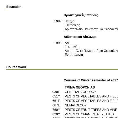
Education
Προπτυχιακές Σπουδές
1987
Πτυχίο
Γεωπονίας
Αριστοτέλειο Πανεπιστήμιο Θεσσαλο
Διδακτορικό Δίπλωμα
1993
ΔΔ
Γεωπονίας
Αριστοτέλειο Πανεπιστήμιο Θεσσαλο
Εντομολογία
Course Work
Courses of Winter semester of 201
TMĪMA GEŌPONIAS
030Ε
GENERAL ZOOLOGY
651Υ
PESTS OF VEGETABLES AND FIEL
661Ε
PESTS OF VEGETABLES AND FIEL
667Ε
NEMATOLOGY
760Υ
PESTS OF FRUIT TREES AND VIN
820Υ
PESTS OF OMAMENTAL PLANTS