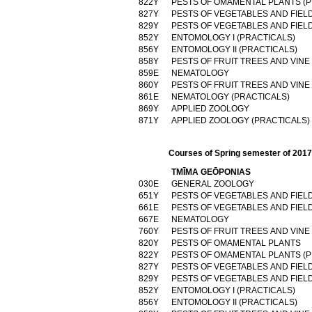
822Υ
PESTS OF OMAMENTAL PLANTS (P
827Υ
PESTS OF VEGETABLES AND FIEL
829Υ
PESTS OF VEGETABLES AND FIEL
852Υ
ENTOMOLOGY I (PRACTICALS)
856Υ
ENTOMOLOGY II (PRACTICALS)
858Υ
PESTS OF FRUIT TREES AND VIN
859Ε
NEMATOLOGY
860Υ
PESTS OF FRUIT TREES AND VINE
861Ε
NEMATOLOGY (PRACTICALS)
869Υ
APPLIED ZOOLOGY
871Υ
APPLIED ZOOLOGY (PRACTICALS)
Courses of Spring semester of 201
TMĪMA GEŌPONIAS
030Ε
GENERAL ZOOLOGY
651Υ
PESTS OF VEGETABLES AND FIEL
661Ε
PESTS OF VEGETABLES AND FIEL
667Ε
NEMATOLOGY
760Υ
PESTS OF FRUIT TREES AND VIN
820Υ
PESTS OF OMAMENTAL PLANTS
822Υ
PESTS OF OMAMENTAL PLANTS (P
827Υ
PESTS OF VEGETABLES AND FIEL
829Υ
PESTS OF VEGETABLES AND FIEL
852Υ
ENTOMOLOGY I (PRACTICALS)
856Υ
ENTOMOLOGY II (PRACTICALS)