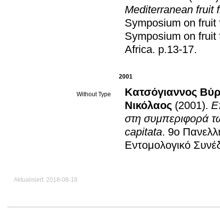
Mediterranean fruit 
Symposium on fruit 
Symposium on fruit 
Africa
.
p.13-17
.
2001
Κατσόγιαννος Βύ
Without Type
Νικόλαος
(2001)
.
Ε
στη συμπεριφορά τω
capitata
.
9ο Πανελλ
Εντομολογικό Συνέ
Aktualisiert: 2018-08-18