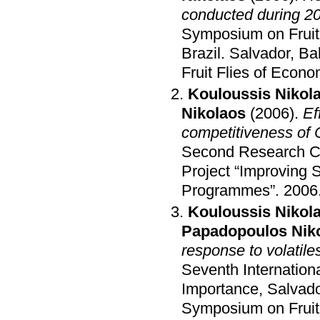
conducted during 20
Symposium on Fruit
Brazil
.
Salvador, Bah
Fruit Flies of Econ
Kouloussis Nikol
Nikolaos
(2006)
.
Ef
competitiveness of C
Second Research Co
Project “Improving S
Programmes”
.
2006
Kouloussis Nikol
Papadopoulos Nik
response to volatile
Seventh Internation
Importance, Salvad
Symposium on Fruit