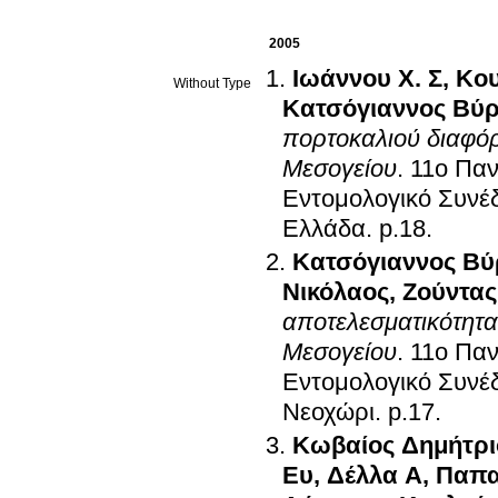
2005
Ιωάννου Χ. Σ
,
Κου
Without Type
Κατσόγιαννος Βύ
πορτοκαλιού διαφό
Μεσογείου
.
11ο Παν
Εντομολογικό Συνέ
Ελλάδα
.
p.18
.
Κατσόγιαννος Β
Νικόλαος
,
Ζούντας
αποτελεσματικότητα
Μεσογείου
.
11ο Παν
Εντομολογικό Συνέ
Νεοχώρι
.
p.17
.
Κωβαίος Δημήτρι
Ευ
,
Δέλλα Α
,
Παπα