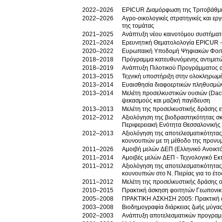
2022–2026
EPICUR Διαμόρφωση της Τριτοβάθμια
2022–2026
Αγρο-οικολογικές στρατηγικές και εργ
της τομάτας
2021–2025
Ανάπτυξη νέου καινοτόμου συστήματ
2021–2024
Ερευνητική Θεματολολογία EPICUR -
2020–2022
Ευρωπαική Υποδομή Ψηφιακών Φοιτ
2018–2018
Πρόγραμμα κατευθυνόμενης αντιμετώπ
2018–2019
Ανάπτυξη Πιλοτικού Προγράμματος α
2013–2015
Τεχνική υποστήριξη στην ολοκληρωμέ
2013–2014
Ευαισθησία διαφοερτικών πληθυσμών 
2013–2014
Μελέτη προσελκυστικών ουσιών (Dacus
ψεκασμούς και μαζική παγίδευση
2013–2013
Μελέτη της προσελκυστικής δράσης εν
2012–2012
Αξιολόγηση της βιοδραστηκότητας 
Περιφερειακή Ενότητα Θεσσαλονικής 
2012–2013
Αξιολόγηση της αποτελεσματικότητα
κουνουπιών με τη μέθοδο της προνυ
2011–2026
Αμοιβή μελών ΔΕΠ (Ελληνικό Ανοικτό
2011–2014
Αμοιβές μελών ΔΕΠ - Τεχνολογικό Εκ
2011–2012
Αξιολόγηση της αποτελεσματικότητα
κουνουπιών στο Ν. Πιερίας για το έτ
2011–2012
Μελέτη της προσελκυστικής δράσης ο
2010–2015
Πρακτική άσκηση φοιτητών Γεωπονικ
2005–2008
ΠΡΑΚΤΙΚΗ ΑΣΚΗΣΗ 2005: Πρακτική 
2003–2008
Βιοδημογραφία διάρκειας ζωής μύγα
2002–2003
Ανάπτυξη αποτελεσματικών προγραμμά