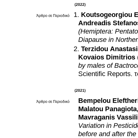
(2022)
Koutsogeorgiou El
Άρθρο σε Περιοδικό
Andreadis Stefano
(Hemiptera: Pentato
Diapause in Northe
Terzidou Anastas
Kovaios Dimitrios
by males of Bactroc
Scientific Reports
.
τ
(2021)
Bempelou Elefther
Άρθρο σε Περιοδικό
Malatou Panagiota
Mavraganis Vassil
Variation in Pestici
before and after th