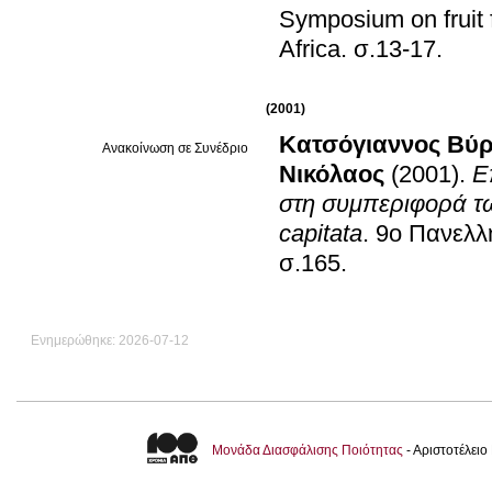
Symposium on fruit 
Africa
.
σ.13-17
.
(2001)
Κατσόγιαννος Βύ
Ανακοίνωση σε Συνέδριο
Νικόλαος
(2001)
.
Ε
στη συμπεριφορά τω
capitata
.
9ο Πανελλ
σ.165
.
Ενημερώθηκε: 2026-07-12
Μονάδα Διασφάλισης Ποιότητας
- Αριστοτέλει