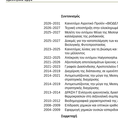
Συντονισμός
2026–2031
Καινοτόμο Αγροτικό Προϊόν «ΒΙΟΔ
2026–2027
Τεχνική υποστήριξη στην ολοκληρωμέ
2025–2027
Μελέτη του εντόμου Μύγα της Μεσογεί
καλλιέργειας της ροδακινιάς
2025–2027
Δοκιμές για την καταπολέμηση των κ
Βιολογικής Φυτοπροστασίας
2023–2025
Καινοτόμες λύσεις για τη βιώσιμη κ
του μέλλοντος
2022–2025
Απόκριση του εντόμου Halyomorpha h
2021–2026
Αξιοποίηση αποτελεσμάτων έρευνας 
2021–2023
Γραφείο Διασύνδεσης Αριστοτελείου
2014–2019
Διαχείριση της διάπαυσης σε υμενόπ
2014–2021
Αντιμετωπίζοντας την μύγα της Μεσογ
στρατηγικής διαχείρισης
2014–2019
Αντιμετωπίζοντας την μύγα της Μεσογ
στρατηγικής διαχείρισης
2013–2014
ΔΡΑΣΗ Γ:Ενίσχυση ερευνητικής δρασ
θερμοκρασιών στη σεξουαλική συμπεριφ
2010–2012
Βιοδημογραφικά χαρακτηριστικά της 
2008–2009
Επίδραση χημικών και οπτικών ερεθι
2004–2009
Εφαρμογή χημικών ουσιών εσπεριδοει
Συμμετοχή