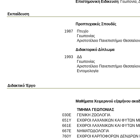
Επιστημονική Ειδίκευση
:
Γεωπονία, Δ
Εκπαίδευση
Προπτυχιακές Σπουδές
1987
Πτυχίο
Γεωπονίας
Αριστοτέλειο Πανεπιστήμιο Θεσσαλο
Διδακτορικό Δίπλωμα
1993
ΔΔ
Γεωπονίας
Αριστοτέλειο Πανεπιστήμιο Θεσσαλο
Εντομολογία
Διδακτικό Έργο
Μαθήματα Χειμερινού εξαμήνου ακαδ
ΤΜΗΜΑ ΓΕΩΠΟΝΙΑΣ
030Ε
ΓΕΝΙΚΗ ΖΩΟΛΟΓΙΑ
651Υ
ΕΧΘΡΟΙ ΛΑΧΑΝΙΚΩΝ ΚΑΙ ΦΥΤΩΝ Μ
661Ε
ΕΧΘΡΟΙ ΛΑΧΑΝΙΚΩΝ ΚΑΙ ΦΥΤΩΝ ΜΕ
667Ε
ΝΗΜΑΤΩΔΟΛΟΓΙΑ
760Υ
ΕΧΘΡΟΙ ΚΑΡΠΟΦΟΡΩΝ ΔΕΝΔΡΩΝ 