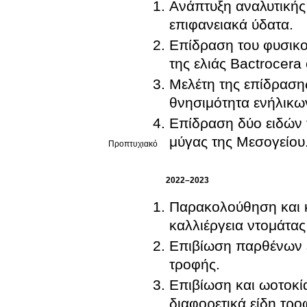
Ανάπτυξη αναλυτική
επιφανειακά ύδατα.
Επίδραση του φυσικο
της ελιάς Bactrocera 
Μελέτη της επίδραση
θνησιμότητα ενήλικων
Επίδραση δύο ειδών 
μύγας της Μεσογείου
Προπτυχιακό
2022–2023
Παρακολούθηση και κ
καλλιέργεια ντομάτα
Επιβίωση παρθένων ε
τροφής.
Επιβίωση και ωοτοκί
διαφορετικά είδη τρο