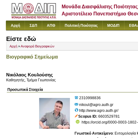
Μονάδα Διασφάλισης Ποιότητας
Αριστοτέλειο Πανεπιστήμιο Θε
Αρχή
ΣΔΠ
ΑΠΘ
Πολιτική Ποιότητας
ΜΟΔΙΠ
ΕΘΑ
Είστε εδώ
Αρχή
»
Αναφορά Βιογραφικών
Βιογραφικό Σημείωμα
Νικόλαος Κουλούσης
Καθηγητής, Τμήμα Γεωπονίας
Προσωπικά Στοιχεία
2310998836
nikoul@agro.auth.gr
http://www.agro.auth.gr/
Scopus ID
6603529781
https://orcid.org/0000-0003-1802
Γνωστικό Αντικείμενο
:
Εντομολογία