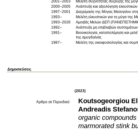
2001–2003
Μελέτη συχνότητας σύζευξης της μύγ
2000–2005
Ανάπτυξη και αξιολόγηση ελκυστικών 
1997–2001
Διαχείμαση της Μύγας Μεσογείου στη
1993–
Μελέτη ελκυστικών για τη μύγα της 
1993–2026
Αμοιβές Μελών ΔΕΠ (ΠΑΝΕΠΙΣΤΗΜΙ
1992–
Ανάπτυξη μη επιβλαβών συστημάτων 
1991–
Βιοοικολογία, καταπολέμηση και μελ
της αμυγδαλιάς
1987–
Μελέτη της οικοφυσιολογίας και συμ
Δημοσιεύσεις
(2023)
Koutsogeorgiou Ele
Άρθρο σε Περιοδικό
Andreadis Stefano
organic compounds (
marmorated stink b