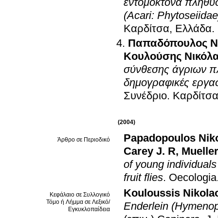
εντομοκτόνα πληθυσ
(Acari: Phytoseiidae
Καρδίτσα, Ελλάδα
.
Παπαδόπουλος Ν
Κουλούσης Νικόλ
σύνθεσης άγριων π
δημογραφικές εργασ
Συνέδριο
.
Καρδίτσα
(2004)
Papadopoulos Nik
Άρθρο σε Περιοδικό
Carey J. R
,
Mueller
of young individuals
fruit flies
.
Oecologia
Kouloussis Nikola
Κεφάλαιο σε Συλλογικό
Τόμο ή Λήμμα σε Λεξικό/
Enderlein (Hymenop
Εγκυκλοπαίδεια