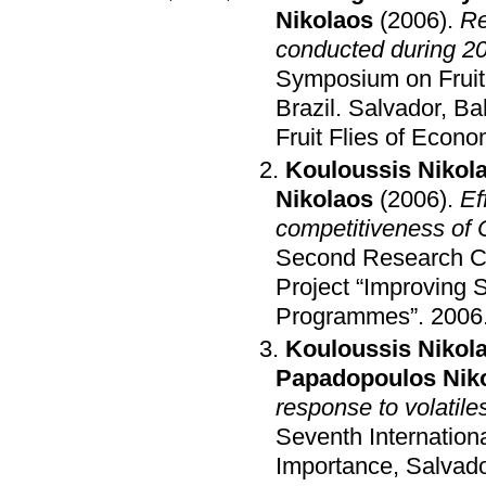
Nikolaos
(2006)
.
Re
conducted during 20
Symposium on Fruit
Brazil
.
Salvador, Bah
Fruit Flies of Econ
Kouloussis Nikol
Nikolaos
(2006)
.
Ef
competitiveness of C
Second Research Co
Project “Improving S
Programmes”
.
2006
Kouloussis Nikol
Papadopoulos Nik
response to volatile
Seventh Internation
Importance, Salvad