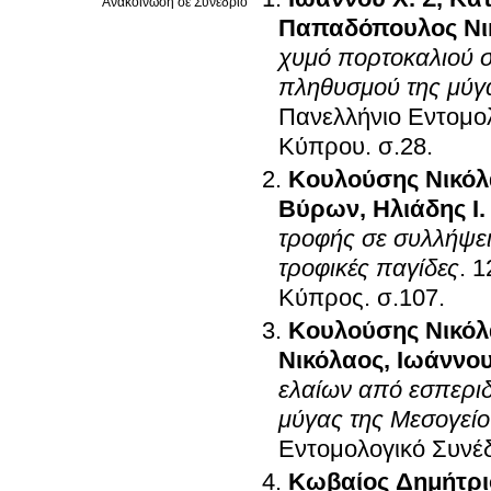
Ανακοίνωση σε Συνέδριο
Παπαδόπουλος Νι
χυμό πορτοκαλιού σ
πληθυσμού της μύγας
Πανελλήνιο Εντομο
Κύπρου
.
σ.28
.
Κουλούσης Νικόλ
Βύρων
,
Ηλιάδης Ι.
τροφής σε συλλήψεις
τροφικές παγίδες
.
1
Κύπρος
.
σ.107
.
Κουλούσης Νικόλ
Νικόλαος
,
Ιωάννου
ελαίων από εσπεριδ
μύγας της Μεσογείου
Εντομολογικό Συνέ
Κωβαίος Δημήτρι