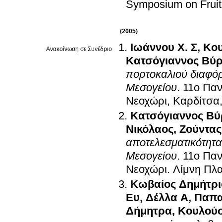
Symposium on Fruit
(2005)
Ιωάννου Χ. Σ
,
Κου
Ανακοίνωση σε Συνέδριο
Κατσόγιαννος Βύ
πορτοκαλιού διαφό
Μεσογείου
.
11ο Παν
Νεοχώρι, Καρδίτσα
Κατσόγιαννος Β
Νικόλαος
,
Ζούντας
αποτελεσματικότητα
Μεσογείου
.
11ο Παν
Νεοχώρι
.
Λίμνη Πλ
Κωβαίος Δημήτρι
Ευ
,
Δέλλα Α
,
Παπα
Δήμητρα
,
Κουλούσ