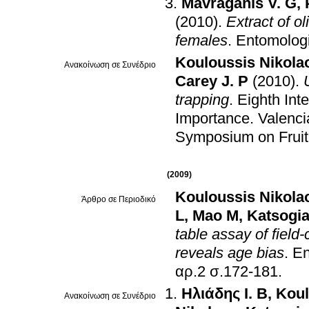
Mavraganis V. G
,
(2010)
.
Extract of ol
females
.
Entomologi
Kouloussis Nikola
Ανακοίνωση σε Συνέδριο
Carey J. Ρ
(2010)
.
trapping
.
Eighth Int
Importance
.
Valenci
Symposium on Fruit
(2009)
Kouloussis Nikola
Άρθρο σε Περιοδικό
L
,
Mao M
,
Katsogi
table assay of field-
reveals age bias
.
En
αρ.2 σ.172-181
.
Ηλιάδης Ι. Β
,
Koul
Ανακοίνωση σε Συνέδριο