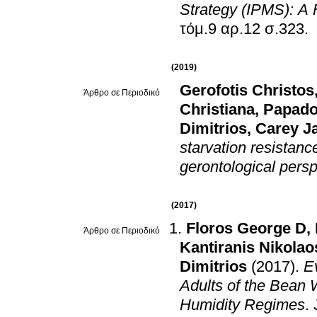
Strategy (IPMS): A
τόμ.9 αρ.12 σ.323
.
(2019)
Gerofotis Christos
Άρθρο σε Περιοδικό
Christiana
,
Papado
Dimitrios
,
Carey J
starvation resistance
gerontological persp
(2017)
Floros George D
,
Άρθρο σε Περιοδικό
Kantiranis Nikolao
Dimitrios
(2017)
.
Ev
Adults of the Bean 
Humidity Regimes
.