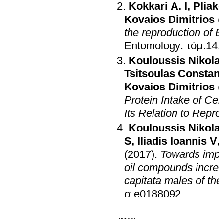
Kokkari A. I
,
Plia
Kovaios Dimitrios
the reproduction of
Entomology
.
Kouloussis Nikol
Tsitsoulas Constan
Kovaios Dimitrios
Protein Intake of Ce
Its Relation to Repr
Kouloussis Nikol
S
,
Iliadis Ioannis V
(2017)
.
Towards impr
oil compounds increa
capitata males of t
σ.e0188092
.