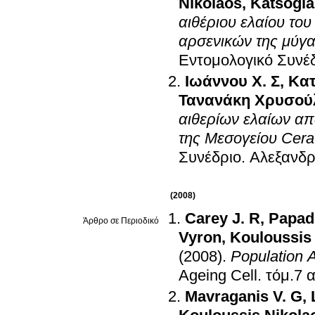
Nikolaos
,
Katsogi
αιθέριου ελαίου το
αρσενικών της μύγας
Εντομολογικό Συνέ
Ιωάννου Χ. Σ
,
Κατ
Τανανάκη Χρυσού
αιθερίων ελαίων απ
της Μεσογείου Cerati
Συνέδριο
.
Αλεξανδρ
(2008)
Carey J. R
,
Papad
Άρθρο σε Περιοδικό
Vyron
,
Kouloussis
(2008)
.
Population A
Ageing Cell
.
Mavraganis V. G
,