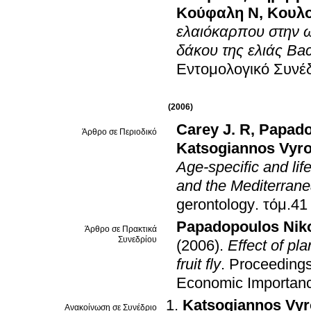
Κούφαλη Ν
,
Κουλο
ελαιόκαρπου στην 
δάκου της ελιάς Bac
Εντομολογικό Συνέ
(2006)
Carey J. R
,
Papado
Άρθρο σε Περιοδικό
Katsogiannos Vyr
Age-specific and lif
and the Mediterranean
gerontology
.
Papadopoulos Nik
Άρθρο σε Πρακτικά
Συνεδρίου
(2006)
.
Effect of pl
fruit fly
.
Proceedings
Economic Importan
Katsogiannos Vy
Ανακοίνωση σε Συνέδριο