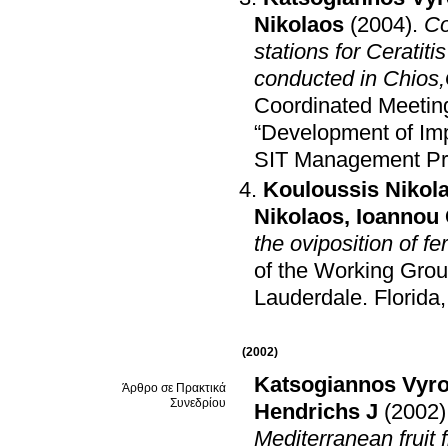
Nikolaos
(2004)
.
Co
stations for Ceratit
conducted in Chios
Coordinated Meetin
“Development of Impr
SIT Management P
Kouloussis Nikol
Nikolaos
,
Ioannou 
the oviposition of fe
of the Working Grou
Lauderdale
.
Florida
(2002)
Katsogiannos Vyr
Άρθρο σε Πρακτικά
Συνεδρίου
Hendrichs J
(2002)
Mediterranean fruit 