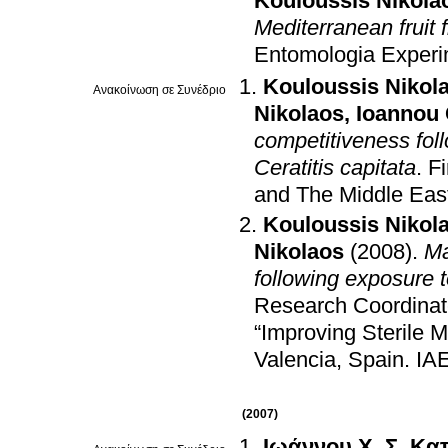
Kouloussis Nikola
Mediterranean fruit f
Entomologia Experim
Kouloussis Nikol
Ανακοίνωση σε Συνέδριο
Nikolaos
,
Ioannou 
competitiveness foll
Ceratitis capitata
.
Fi
and The Middle Eas
Kouloussis Nikol
Nikolaos
(2008)
.
Ma
following exposure 
Research Coordinat
“Improving Sterile 
Valencia, Spain
.
IAE
(2007)
Ιωάννου Χ. Σ
,
Κατ