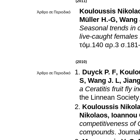
(2011)
Kouloussis Nikola
Άρθρο σε Περιοδικό
Müller H.-G
,
Wang 
Seasonal trends in c
live-caught females
τόμ.140 αρ.3 
(2010)
Duyck P. F
,
Koulo
Άρθρο σε Περιοδικό
S
,
Wang J. L
,
Jiang
a Ceratitis fruit fly 
the Linnean Society
Kouloussis Nikol
Nikolaos
,
Ioannou 
competitiveness of C
compounds
.
Journa