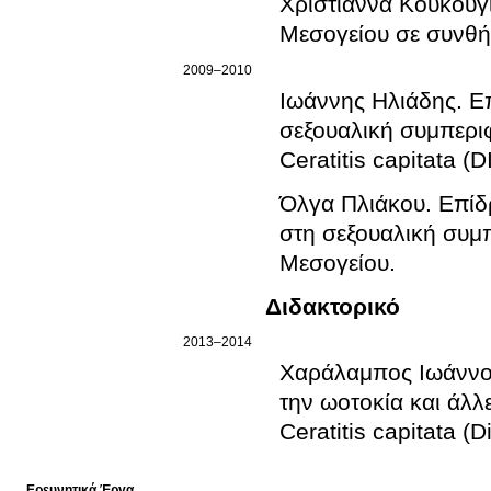
Χριστιάννα Κουκουγ
Μεσογείου σε συνθή
2009–2010
Ιωάννης Ηλιάδης
.
Ε
σεξουαλική συμπεριφ
Ceratitis capitata (D
Όλγα Πλιάκου
.
Επίδ
στη σεξουαλική συμ
Μεσογείου
.
Διδακτορικό
2013–2014
Χαράλαμπος Ιωάνν
την ωοτοκία και άλλ
Ceratitis capitata (D
Ερευνητικά Έργα