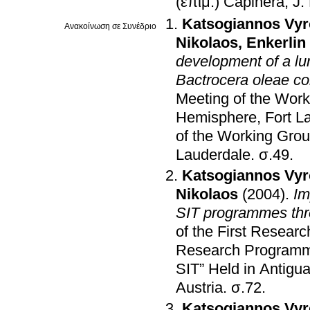
(επιμ.) Capinera, J
.
Katsogiannos Vy
Ανακοίνωση σε Συνέδριο
Nikolaos
,
Enkerlin
development of a lur
Bactrocera oleae co
Meeting of the Work
Hemisphere, Fort L
of the Working Grou
Lauderdale
.
σ.49
.
Katsogiannos Vy
Nikolaos
(2004)
.
Im
SIT programmes thro
of the First Resear
Research Programme 
SIT” Held in Antigu
Austria
.
σ.72
.
Katsogiannos Vy