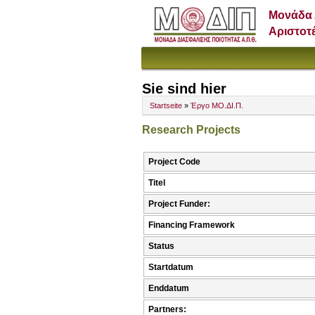
Μονάδα 
Αριστοτ
Sie sind hier
Startseite
»
Έργο ΜΟ.ΔΙ.Π.
Research Projects
Project Code
Titel
Project Funder:
Financing Framework
Status
Startdatum
Enddatum
Partners: