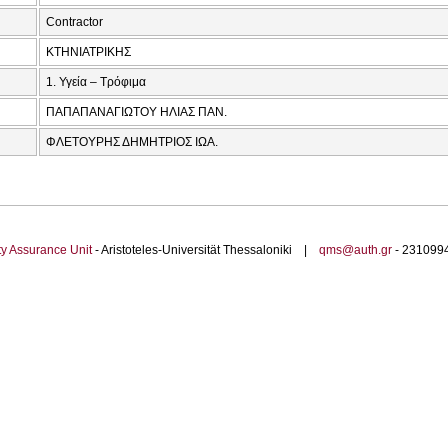
Contractor
ΚΤΗΝΙΑΤΡΙΚΗΣ
1. Υγεία – Τρόφιμα
ΠΑΠΑΠΑΝΑΓΙΩΤΟΥ ΗΛΙΑΣ ΠΑΝ.
ΦΛΕΤΟΥΡΗΣ ΔΗΜΗΤΡΙΟΣ ΙΩΑ.
ty Assurance Unit
- Aristoteles-Universität Thessaloniki |
qms@auth.gr
- 23109