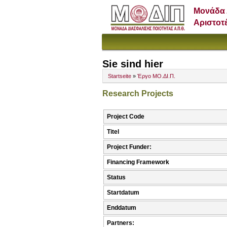
Μονάδα 
Αριστοτ
Sie sind hier
Startseite
»
Έργο ΜΟ.ΔΙ.Π.
Research Projects
Project Code
Titel
Project Funder:
Financing Framework
Status
Startdatum
Enddatum
Partners: