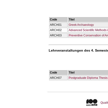
Code
Titel
ARCH01
Greek Archaeology
ARCH02
Advanced Scientific Methods 
ARCH03
Preventive Conservation of Ar
Lehrveranstaltungen des 4. Semest
Code
Titel
ARCH07
Postgraduate Diploma Thesis
Quali