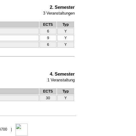
2. Semester
3
Veranstaltungen
ECTS
Typ
6
Y
9
Y
6
Y
4. Semester
1
Veranstaltung
ECTS
Typ
30
Y
94700 |