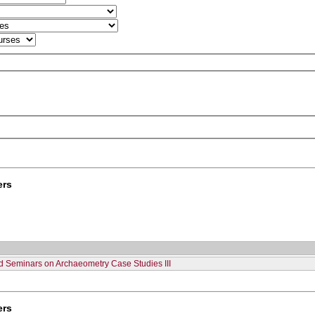
ers
eld Seminars on Archaeometry Case Studies III
ers