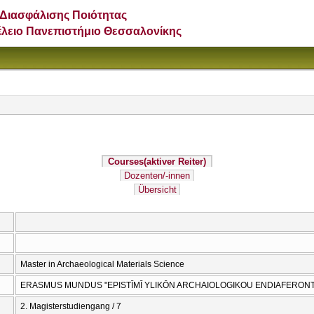
Διασφάλισης Ποιότητας
έλειο Πανεπιστήμιο Θεσσαλονίκης
Courses
(aktiver Reiter)
Dozenten/-innen
Übersicht
Master in Archaeological Materials Science
ERASMUS MUNDUS "EPISTĪMĪ YLIKŌN ARCΗAIOLOGIKOU ENDIAFERON
2. Magisterstudiengang / 7