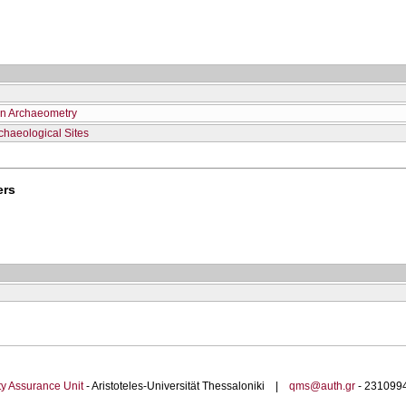
in Archaeometry
chaeological Sites
ers
ty Assurance Unit
- Aristoteles-Universität Thessaloniki |
qms@auth.gr
- 23109