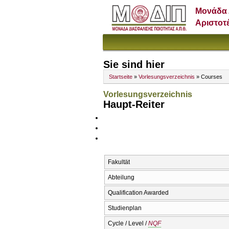
Μονάδα 
Αριστοτ
Sie sind hier
Startseite
»
Vorlesungsverzeichnis
» Courses
Vorlesungsverzeichnis
Haupt-Reiter
Fakultät
Abteilung
Qualification Awarded
Studienplan
Cycle / Level /
NQF