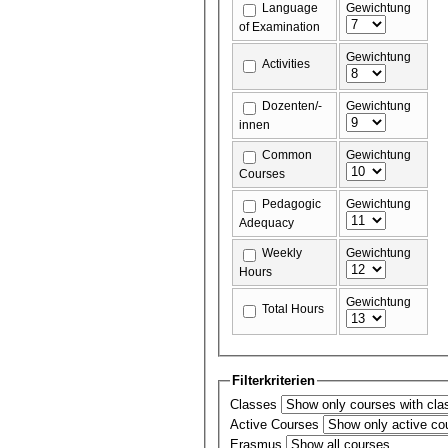
Language
Gewichtung
of Examination
Gewichtung
Activities
Dozenten/-
Gewichtung
innen
Common
Gewichtung
Courses
Pedagogic
Gewichtung
Adequacy
Weekly
Gewichtung
Hours
Gewichtung
Total Hours
Filterkriterien
Classes
Active Courses
Erasmus