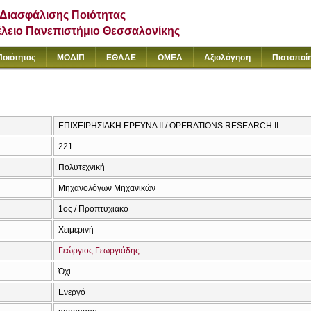
Διασφάλισης Ποιότητας
έλειο Πανεπιστήμιο Θεσσαλονίκης
Ποιότητας
ΜΟΔΙΠ
ΕΘΑΑΕ
ΟΜΕΑ
Αξιολόγηση
Πιστοποί
ΕΠΙΧΕΙΡΗΣΙΑΚΗ ΕΡΕΥΝΑ ΙΙ / OPERATIONS RESEARCH II
221
Πολυτεχνική
Μηχανολόγων Μηχανικών
1ος / Προπτυχιακό
Χειμερινή
Γεώργιος Γεωργιάδης
Όχι
Ενεργό