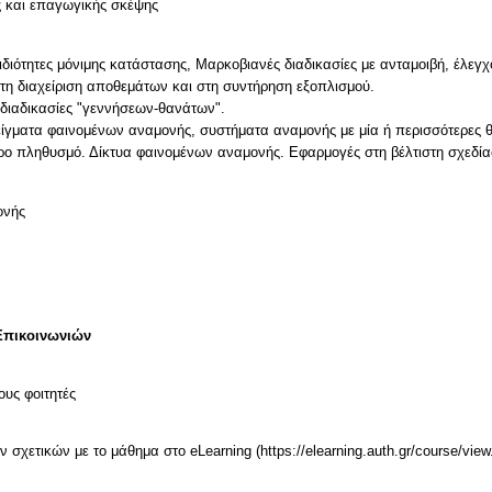
ς και επαγωγικής σκέψης
ιδιότητες μόνιμης κατάστασης, Μαρκοβιανές διαδικασίες με ανταμοιβή, έλε
τη διαχείριση αποθεμάτων και στη συντήρηση εξοπλισμού.
διαδικασίες "γεννήσεων-θανάτων".
ίγματα φαινομένων αναμονής, συστήματα αναμονής με μία ή περισσότερες θ
ιρο πληθυσμό. Δίκτυα φαινομένων αναμονής. Εφαρμογές στη βέλτιστη σχεδία
ονής
Επικοινωνιών
ους φοιτητές
χετικών με το μάθημα στο eLearning (https://elearning.auth.gr/course/view