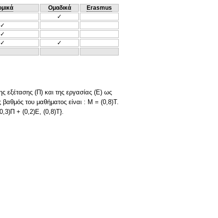
ομικά
Ομαδικά
Erasmus
✓
✓
✓
✓
✓
 εξέτασης (Π) και της εργασίας (Ε) ως
ς βαθμός του μαθήματος είναι : Μ = (0,8)Τ.
3)Π + (0,2)Ε, (0,8)T}.