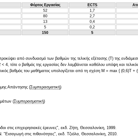
Φόρτος Εργασίας
ECTS
Ατ
52
1,7
80
2,7
13
0,4
5
0,2
150
5
ροκύψει από συνδυασμό των βαθμών της τελικής εξέτασης (Τ) της ενδιάμεσης
Π)/2 < 4, τότε ο βαθμός της εργασίας δεν λαμβάνεται καθόλου υπόψη και τελικό
κός βαθμός του μαθήματος υπολογίζεται από τη σχέση Μ = max { (0,6)Τ + (0,
ομης Απάντησης
(
Συμπερασματική
)
ημάτων
(
Συμπερασματική
)
οδοι στις επιχειρησιακές έρευνες", εκδ. Ζήτη, Θεσσαλονίκη, 1999.
Ν. "Εισαγωγή στις πιθανότητες", εκδ. Τζιόλα, Θεσσαλονίκη, 2010.