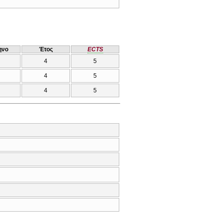
ηνο
Έτος
ECTS
4
5
4
5
4
5