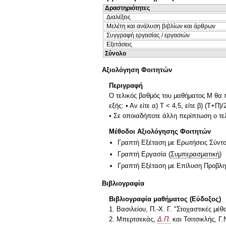
Δραστηριότητες
Διαλέξεις
Μελέτη και ανάλυση βιβλίων και άρθρων
Συγγραφή εργασίας / εργασιών
Εξετάσεις
Σύνολο
Αξιολόγηση Φοιτητών
Περιγραφή
Ο τελικός βαθμός του μαθήματος Μ θα π
εξής: • Αν είτε α) Τ < 4,5, είτε β) (Τ+
• Σε οποιαδήποτε άλλη περίπτωση ο τελι
Μέθοδοι Αξιολόγησης Φοιτητών
Γραπτή Εξέταση με Ερωτήσεις Σύντ
Γραπτή Εργασία
(
Συμπερασματική
)
Γραπτή Εξέταση με Επίλυση Προβλ
Βιβλιογραφία
Βιβλιογραφία μαθήματος (Εύδοξος)
1. Βασιλείου, Π.-Χ. Γ. "Στοχαστικές μέθ
2. Μπερτσεκάς,
Δ.Π.
και Τσιτσικλής, Γ.