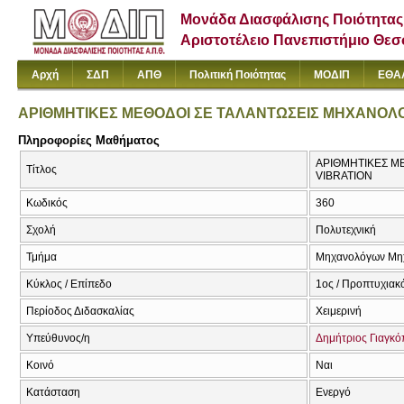
Μονάδα Διασφάλισης Ποιότητας
Αριστοτέλειο Πανεπιστήμιο Θε
Αρχή
ΣΔΠ
ΑΠΘ
Πολιτική Ποιότητας
ΜΟΔΙΠ
ΕΘΑ
ΑΡΙΘΜΗΤΙΚΕΣ ΜΕΘΟΔΟΙ ΣΕ ΤΑΛΑΝΤΩΣΕΙΣ ΜΗΧΑΝΟΛ
Πληροφορίες Μαθήματος
ΑΡΙΘΜΗΤΙΚΕΣ Μ
Τίτλος
VIBRATION
Κωδικός
360
Σχολή
Πολυτεχνική
Τμήμα
Μηχανολόγων Μη
Κύκλος / Επίπεδο
1ος / Προπτυχιακ
Περίοδος Διδασκαλίας
Χειμερινή
Υπεύθυνος/η
Δημήτριος Γιαγκ
Κοινό
Ναι
Κατάσταση
Ενεργό