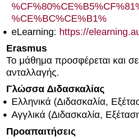
%CF%80%CE%B5%CF%81
%CE%BC%CE%B1%
eLearning:
https://elearning.
Erasmus
Το μάθημα προσφέρεται και σ
ανταλλαγής.
Γλώσσα Διδασκαλίας
Ελληνικά
(Διδασκαλία, Εξέτα
Αγγλικά
(Διδασκαλία, Εξέτασ
Προαπαιτήσεις