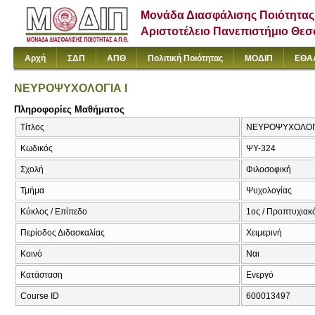
Μονάδα Διασφάλισης Ποιότητας
Αριστοτέλειο Πανεπιστήμιο Θε
Αρχή
ΣΔΠ
ΑΠΘ
Πολιτική Ποιότητας
ΜΟΔΙΠ
ΕΘΑ
ΝΕΥΡΟΨΥΧΟΛΟΓΙΑ Ι
Πληροφορίες Μαθήματος
Τίτλος
ΝΕΥΡΟΨΥΧΟΛΟΓΙ
Κωδικός
ΨΥ-324
Σχολή
Φιλοσοφική
Τμήμα
Ψυχολογίας
Κύκλος / Επίπεδο
1ος / Προπτυχιακ
Περίοδος Διδασκαλίας
Χειμερινή
Κοινό
Ναι
Κατάσταση
Ενεργό
Course ID
600013497