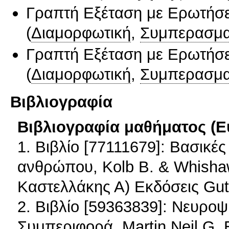
Γραπτή Εξέταση με Ερωτήσε
(
Διαμορφωτική
,
Συμπερασμα
Γραπτή Εξέταση με Ερωτήσε
(
Διαμορφωτική
,
Συμπερασμα
Βιβλιογραφία
Βιβλιογραφία μαθήματος (Ε
1. Βιβλίο [77111679]: Βασικέ
ανθρώπου, Kolb B. & Whishaw
Καστελλάκης Α) Εκδόσεις Gu
2. Βιβλίο [59363839]: Νευρο
Συμπεριφορά, Martin Neil G.