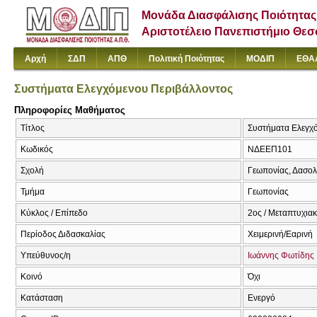
Μονάδα Διασφάλισης Ποιότητας
Αριστοτέλειο Πανεπιστήμιο Θε
Αρχή
ΣΔΠ
ΑΠΘ
Πολιτική Ποιότητας
ΜΟΔΙΠ
ΕΘΑ
Συστήματα Ελεγχόμενου Περιβάλλοντος
Πληροφορίες Μαθήματος
Τίτλος
Συστήματα Ελεγχό
Κωδικός
ΝΔΕΕΠ101
Σχολή
Γεωπονίας, Δασολ
Τμήμα
Γεωπονίας
Κύκλος / Επίπεδο
2ος / Μεταπτυχια
Περίοδος Διδασκαλίας
Χειμερινή/Εαρινή
Υπεύθυνος/η
Ιωάννης Φωτίδης
Κοινό
Όχι
Κατάσταση
Ενεργό