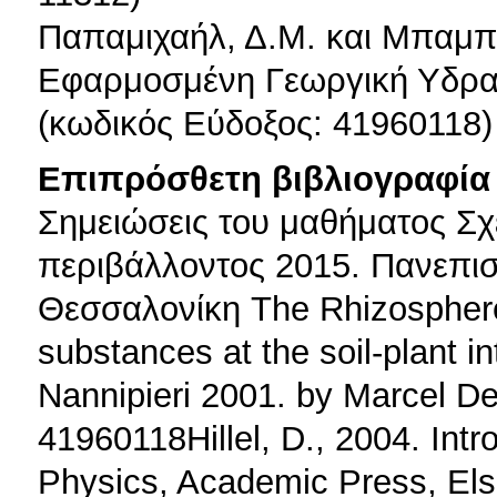
Παπαμιχαήλ, Δ.Μ. και Μπαμπα
Εφαρμοσμένη Γεωργική Υδραυλ
(κωδικός Εύδοξος: 41960118)
Επιπρόσθετη βιβλιογραφία 
Σημειώσεις του μαθήματος Σχ
περιβάλλοντος 2015. Πανεπι
Θεσσαλονίκη The Rhizosphere
substances at the soil-plant in
Nannipieri 2001. by Marcel D
41960118Hillel, D., 2004. Intr
Physics, Academic Press, Els