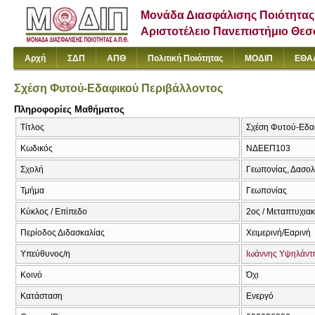
Μονάδα Διασφάλισης Ποιότητας
Αριστοτέλειο Πανεπιστήμιο Θε
Αρχή
ΣΔΠ
ΑΠΘ
Πολιτική Ποιότητας
ΜΟΔΙΠ
ΕΘΑ
Σχέση Φυτού-Εδαφικού Περιβάλλοντος
Πληροφορίες Μαθήματος
Τίτλος
Σχέση Φυτού-Εδαφ
Κωδικός
ΝΔΕΕΠ103
Σχολή
Γεωπονίας, Δασολ
Τμήμα
Γεωπονίας
Κύκλος / Επίπεδο
2ος / Μεταπτυχια
Περίοδος Διδασκαλίας
Χειμερινή/Εαρινή
Υπεύθυνος/η
Ιωάννης Υψηλάντ
Κοινό
Όχι
Κατάσταση
Ενεργό