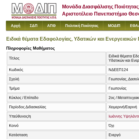
Μονάδα Διασφάλισης Ποιότητας
Αριστοτέλειο Πανεπιστήμιο Θε
Αρχή
ΣΔΠ
ΑΠΘ
Πολιτική Ποιότητας
ΜΟΔΙΠ
ΕΘΑ
Ειδικά θέματα Εδαφολογίας, Υδατικών και Ενεργειακώ
Πληροφορίες Μαθήματος
Ειδικά θέματα Εδ
Τίτλος
Υδατικών και Ενε
Κωδικός
ΝΔΕΕΠ124
Σχολή
Γεωπονίας, Δασολ
Τμήμα
Γεωπονίας
Κύκλος / Επίπεδο
2ος / Μεταπτυχια
Περίοδος Διδασκαλίας
Χειμερινή/Εαρινή
Υπεύθυνος/η
Ιωάννης Υψηλάντ
Κοινό
Όχι
Κατάσταση
Ενεργό