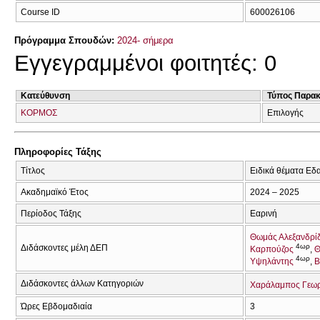
Course ID
600026106
Πρόγραμμα Σπουδών:
2024- σήμερα
Εγγεγραμμένοι φοιτητές: 0
Κατεύθυνση
Τύπος Παρα
ΚΟΡΜΟΣ
Επιλογής
Πληροφορίες Τάξης
Τίτλος
Ειδικά θέματα Εδ
Ακαδημαϊκό Έτος
2024 – 2025
Περίοδος Τάξης
Εαρινή
Θωμάς Αλεξανδρί
4ωρ
Διδάσκοντες μέλη ΔΕΠ
Καρπούζος
Θ
4ωρ
Υψηλάντης
Β
Διδάσκοντες άλλων Κατηγοριών
Χαράλαμπος Γεω
Ώρες Εβδομαδιαία
3