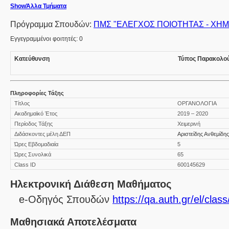
Show
Άλλα Τμήματα
Πρόγραμμα Σπουδών:
ΠΜΣ "ΕΛΕΓΧΟΣ ΠΟΙΟΤΗΤΑΣ - ΧΗΜ
Εγγεγραμμένοι φοιτητές: 0
Κατεύθυνση
Τύπος Παρακολο
Πληροφορίες Τάξης
Τίτλος
ΟΡΓΑΝΟΛΟΓΙΑ
Ακαδημαϊκό Έτος
2019 – 2020
Περίοδος Τάξης
Χειμερινή
Διδάσκοντες μέλη ΔΕΠ
Αριστείδης Ανθεμίδης
Ώρες Εβδομαδιαία
5
Ώρες Συνολικά
65
Class ID
600145629
Ηλεκτρονική Διάθεση Μαθήματος
e-Οδηγός Σπουδών
https://qa.auth.gr/el/cla
Μαθησιακά Αποτελέσματα