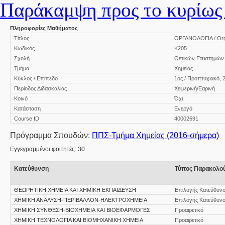
Παράκαμψη προς το κυρίως 
Πληροφορίες Μαθήματος
Τίτλος
ΟΡΓΑΝΟΛΟΓΙΑ / Org
Κωδικός
Κ205
Σχολή
Θετικών Επιστημών
Τμήμα
Χημείας
Κύκλος / Επίπεδο
1ος / Προπτυχιακό, 
Περίοδος Διδασκαλίας
Χειμερινή/Εαρινή
Κοινό
Όχι
Κατάσταση
Ενεργό
Course ID
40002691
Πρόγραμμα Σπουδών:
ΠΠΣ-Τμήμα Χημείας (2016-σήμερα)
Εγγεγραμμένοι φοιτητές: 30
Κατεύθυνση
Τύπος Παρακολο
ΘΕΩΡΗΤΙΚΗ ΧΗΜΕΙΑ ΚΑΙ ΧΗΜΙΚΗ ΕΚΠΑΙΔΕΥΣΗ
Επιλογής Κατεύθυν
ΧΗΜΙΚΗ ΑΝΑΛΥΣΗ-ΠΕΡΙΒΑΛΛΟΝ-ΗΛΕΚΤΡΟΧΗΜΕΙΑ
Επιλογής Κατεύθυν
ΧΗΜΙΚΗ ΣΥΝΘΕΣΗ-ΒΙΟΧΗΜΕΙΑ ΚΑΙ ΒΙΟΕΦΑΡΜΟΓΕΣ
Προαιρετικό
ΧΗΜΙΚΗ ΤΕΧΝΟΛΟΓΙΑ ΚΑΙ ΒΙΟΜΗΧΑΝΙΚΗ ΧΗΜΕΙΑ
Προαιρετικό