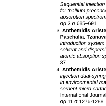
Sequential injection 
for thallium preconc
absorption spectrom
αρ.3 σ.685–691
Anthemidis Ariste
Paschalia
,
Tzanava
introduction system 
solvent and dispersi
atomic absorption s
37
Anthemidis Ariste
injection dual-syrin
in environmental mat
sorbent micro-cartr
International Journa
αρ.11 σ.1276-1288