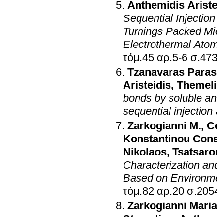
Anthemidis Ariste
Sequential Injectio
Turnings Packed Mic
Electrothermal Atom
τόμ.45 αρ.5-
Tzanavaras Para
Aristeidis
,
Themeli
bonds by soluble an
sequential injection
Zarkogianni M.
,
C
Konstantinou Cons
Nikolaos
,
Tsatsaron
Characterization an
Based on Environme
τόμ.82 αρ.20
Zarkogianni Maria