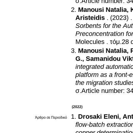
σ.Article number: 3
Manousi Natalia
,
Aristeidis
.
(2023)
Sorbents for the Au
Preconcentration for
Molecules
.
Manousi Natalia
,
G.
,
Samanidou Vikt
integrated automatic
platform as a front-
the migration studie
σ.Article number: 3
(2022)
Drosaki Eleni
,
Ant
Άρθρο σε Περιοδικό
flow-batch extractio
copper determination