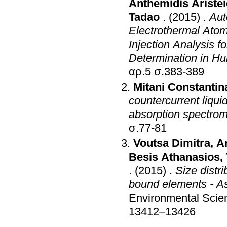
Anthemidis Aristei
Tadao
.
(2015)
.
Aut
Electrothermal Atom
Injection Analysis
Determination in H
αρ.5 σ.383-389
Mitani Constantin
countercurrent liqui
absorption spectrom
σ.77-81
Voutsa Dimitra
,
A
Besis Athanasios
,
.
(2015)
.
Size distri
bound elements - As
Environmental Scie
13412–13426