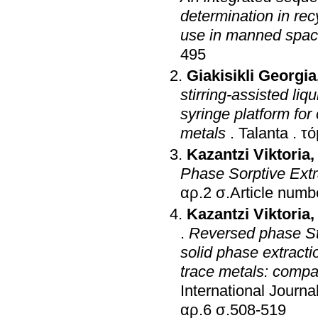
determination in re
use in manned spac
495
Giakisikli Georgia
stirring-assisted li
syringe platform for
metals
.
Talanta
.
Kazantzi Viktoria
Phase Sorptive Ext
αρ.2 σ.Article n
Kazantzi Viktoria
.
Reversed phase Str
solid phase extracti
trace metals: compa
International Journa
αρ.6 σ.508-519