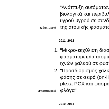
"Ανάπτυξη αυτόματω
βιολογικά και περιβα
υγρού-υγρού σε συνδυ
της ατομικής φασματο
Διδακτορικό
2011–2012
"Μικρο-εκχύλιση δια
φασματομετρία ατομ
ιχνών χαλκού σε φυσι
"Προσδιορισμός χαλκο
φάσης σε σειρά (on-
plexa PCX και φασμα
φλόγα".
Μεταπτυχιακό
2010–2011