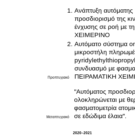
Ανάπτυξη αυτόματης 
προσδιορισμό της κιν
ένχυσης σε ροή με τη χρή
ΧΕΙΜΕΡΙΝΟ
Αυτόματο σύστημα on
μικροστήλη πληρωμέν
pyridylethylthioprop
συνδυασμό με φασμα
ΠΕΙΡΑΜΑΤΙΚΗ ΧΕΙΜΕ
Προπτυχιακό
"Αυτόματος προσδιορι
ολοκληρώνεται με θε
φασματομετρία ατομ
σε εδώδιμα έλαια".
Μεταπτυχιακό
2020–2021