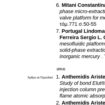
Mitani Constantin
phase micro-extracti
valve platform for m
τόμ.771 σ.50-55
Portugal Lindoma
Ferreira Sergio L. 
mesofluidic platfor
solid-phase extracti
inorganic mercury
.
(2012)
Anthemidis Ariste
Άρθρο σε Περιοδικό
Study of bond Elut
injection column pr
flame atomic absorp
Anthemidis Ariste