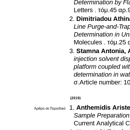
Determination by F
Letters
.
Dimitriadou Athin
Line Purge-and-Trap
Determination in U
Molecules
.
Stamna Antonia
,
injection solvent di
platform coupled wit
determination in wa
σ.Article number: 1
(2019)
Anthemidis Ariste
Άρθρο σε Περιοδικό
Sample Preparation 
Current Analytical 