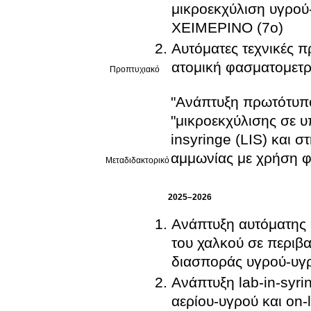
μικροεκχύλιση υγρο
ΧΕΙΜΕΡΙΝΟ (7ο)
Αυτόματες τεχνικές 
ατομική φασματομετρ
Προπτυχιακό
"Ανάπτυξη πρωτότυπ
"μικροεκχύλισης σε 
insyringe (LIS) και σ
αμμωνίας με χρήση φ
Μεταδιδακτορικό
2025–2026
Ανάπτυξη αυτόματης 
του χαλκού σε περιβα
διασποράς υγρού-υγρ
Ανάπτυξη lab-in-syr
αερίου-υγρού και on