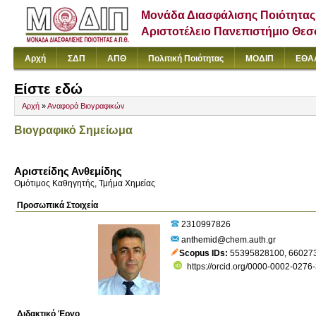
Μονάδα Διασφάλισης Ποιότητας
Αριστοτέλειο Πανεπιστήμιο Θε
Αρχή
ΣΔΠ
ΑΠΘ
Πολιτική Ποιότητας
ΜΟΔΙΠ
ΕΘΑ
Είστε εδώ
Αρχή
»
Αναφορά Βιογραφικών
Βιογραφικό Σημείωμα
Αριστείδης Ανθεμίδης
Ομότιμος Καθηγητής, Τμήμα Χημείας
Προσωπικά Στοιχεία
2310997826
anthemid@chem.auth.gr
Scopus IDs
55395828100
,
66027
https://orcid.org/0000-0002-0276
Διδακτικό Έργο