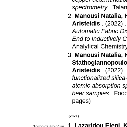
spectrometry
.
Talan
Manousi Natalia
,
Aristeidis
.
(2022)
Automatic Fabric Di
End to Inductively
Analytical Chemistr
Manousi Natalia
,
Stathogiannopoulo
Aristeidis
.
(2022)
functionalized silic
atomic absorption s
beer samples
.
Food
pages)
(2021)
Lazaridou Eleni
,
K
Άρθρο σε Περιοδικό