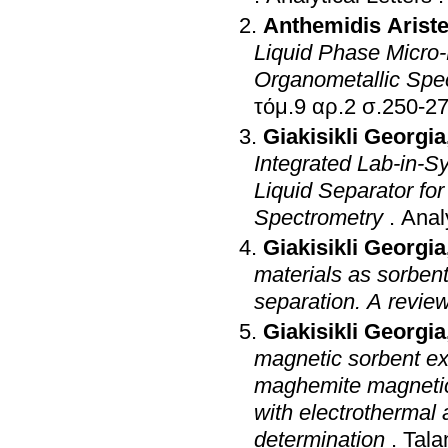
Anthemidis Ariste
Liquid Phase Micro-
Organometallic Spe
τόμ.9 αρ.2 σ.250-
Giakisikli Georgia
Integrated Lab-in-S
Liquid Separator fo
Spectrometry
.
Anal
Giakisikli Georgia
materials as sorbent
separation. A revie
Giakisikli Georgia
magnetic sorbent ex
maghemite magnetic 
with electrothermal 
determination
.
Tala