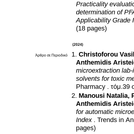
Practicality evaluat
determination of PF
Applicability Grade 
(18 pages)
(2024)
Christoforou Vasi
Άρθρο σε Περιοδικό
Anthemidis Aristei
microextraction lab-
solvents for toxic m
Pharmacy
.
τ
Manousi Natalia
,
Anthemidis Aristei
for automatic microe
Index
.
Trends in An
pages)