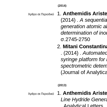
(2014)
Anthemidis Ariste
Άρθρο σε Περιοδικό
(2014)
.
A sequential
generation atomic a
determination of ino
σ.2745-2750
Mitani Constantin
.
(2014)
.
Automated 
syringe platform for
spectrometric determ
(Journal of Analytic
(2013)
Anthemidis Ariste
Άρθρο σε Περιοδικό
Line Hydride Genera
.
Analytical Letters