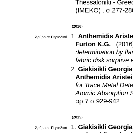
Thessaloniki - Gree
(IMEKO)
.
σ.277-28
(2016)
Anthemidis Ariste
Άρθρο σε Περιοδικό
Furton K.G.
.
(2016
determination by fl
fabric disk sorptive
Giakisikli Georgia
Anthemidis Aristei
for Trace Metal Det
Atomic Absorption 
αρ.7 σ.929-942
(2015)
Giakisikli Georgia
Άρθρο σε Περιοδικό