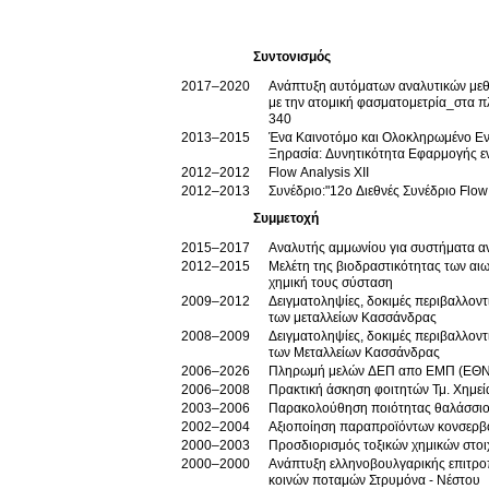
Συντονισμός
2017–2020
Ανάπτυξη αυτόματων αναλυτικών μεθ
με την ατομική φασματομετρία_στα 
340
2013–2015
Ένα Καινοτόμο και Ολοκληρωμένο Ενν
Ξηρασία: Δυνητικότητα Εφαρμογής 
2012–2012
Flow Analysis XII
2012–2013
Συνέδριο:"12ο Διεθνές Συνέδριο Flow 
Συμμετοχή
2015–2017
Αναλυτής αμμωνίου για συστήματα 
2012–2015
Μελέτη της βιοδραστικότητας των αι
χημική τους σύσταση
2009–2012
Δειγματοληψίες, δοκιμές περιβαλλοντ
των μεταλλείων Κασσάνδρας
2008–2009
Δειγματοληψίες, δοκιμές περιβαλλοντ
των Μεταλλείων Κασσάνδρας
2006–2026
Πληρωμή μελών ΔΕΠ απο ΕΜΠ (ΕΘ
2006–2008
Πρακτική άσκηση φοιτητών Τμ. Χημεί
2003–2006
Παρακολούθηση ποιότητας θαλάσσιο
2002–2004
Αξιοποίηση παραπροϊόντων κονσερβ
2000–2003
Προσδιορισμός τοξικών χημικών στοι
2000–2000
Ανάπτυξη ελληνοβουλγαρικής επιτροπή
κοινών ποταμών Στρυμόνα - Νέστου