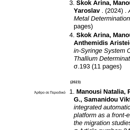
Skok Arina
,
Manou
Yaroslav
.
(2024)
.
Metal Determinatio
pages)
Skok Arina
,
Manou
Anthemidis Aristei
in-Syringe System C
Thallium Determina
σ.193 (11 pages)
(2023)
Manousi Natalia
,
Άρθρο σε Περιοδικό
G.
,
Samanidou Vikt
integrated automatic
platform as a front-
the migration studie