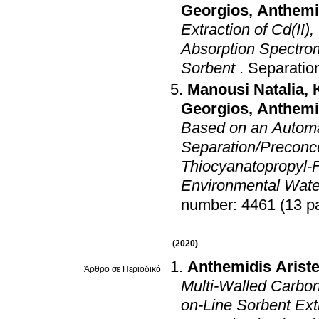
Georgios
,
Anthemid
Extraction of Cd(II)
Absorption Spectrom
Sorbent
.
Separatio
Manousi Natalia
,
Georgios
,
Anthemid
Based on an Autom
Separation/Preconc
Thiocyanatopropyl-F
Environmental Wat
number: 4461 (13 p
(2020)
Anthemidis Ariste
Άρθρο σε Περιοδικό
Multi-Walled Carbon
on-Line Sorbent Ex