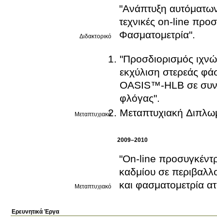
"Ανάπτυξη αυτόματω
τεχνικές on-line πρ
Φασματομετρία".
Διδακτορικό
"Προσδιορισμός ιχνών
εκχύλιση στερεάς φά
OASIS™-HLB σε συνδ
φλόγας".
Μεταπτυχιακή Διπλω
Μεταπτυχιακό
2009–2010
"On-line προσυγκέντ
καδμίου σε περιβαλλ
και φασματομετρία α
Μεταπτυχιακό
Ερευνητικά Έργα