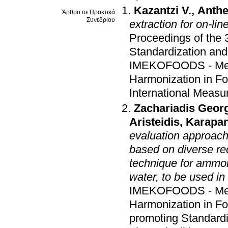
Kazantzi V.
,
Anthe
Άρθρο σε Πρακτικά
Συνεδρίου
extraction for on-li
Proceedings of the
Standardization and
IMEKOFOODS - Metr
Harmonization in Fo
International Meas
Zachariadis Geor
Aristeidis
,
Karapan
evaluation approach 
based on diverse req
technique for ammon
water, to be used i
IMEKOFOODS - Metr
Harmonization in Fo
promoting Standardi