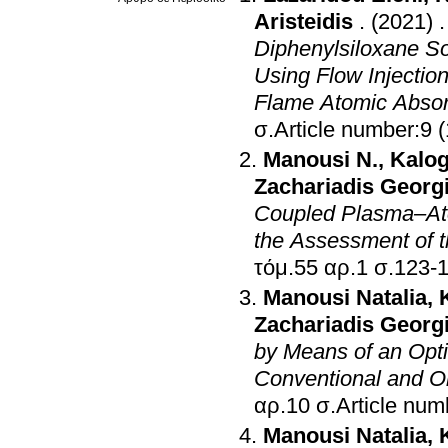
Aristeidis
.
(2021)
Diphenylsiloxane So
Using Flow Injectio
Flame Atomic Absor
σ.Article number:9 
Manousi N.
,
Kalog
Zachariadis Georg
Coupled Plasma–Ato
the Assessment of t
τόμ.55 αρ.1 σ.1
Manousi Natalia
,
Zachariadis Georg
by Means of an Opt
Conventional and O
αρ.10 σ.Article
Manousi Natalia
,