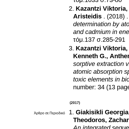
τόμ.1033 σ.73-80
Kazantzi Viktoria
Aristeidis
.
(2018)
determination by at
and cadmium in ener
τόμ.137 σ.285-291
Kazantzi Viktoria
Kenneth G.
,
Anthem
sorptive extraction via a flow
atomic absorption spectr
toxic elements in bi
number: 34 (13 pag
(2017)
Giakisikli Georgia
Άρθρο σε Περιοδικό
Theodoros
,
Zachar
An integrated seque