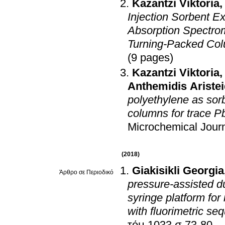
Kazantzi Viktoria
Injection Sorbent E
Absorption Spectrom
Turning-Packed Co
(9 pages)
Kazantzi Viktoria
Anthemidis Aristei
polyethylene as sorb
columns for trace P
Microchemical Jour
(2018)
Giakisikli Georgia
Άρθρο σε Περιοδικό
pressure-assisted d
syringe platform fo
with fluorimetric seq