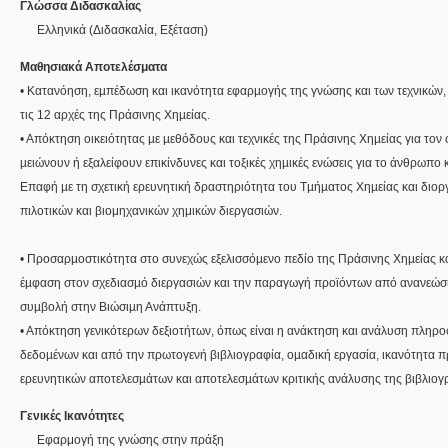
Γλώσσα Διδασκαλίας
Ελληνικά
(Διδασκαλία, Εξέταση)
Μαθησιακά Αποτελέσματα
• Κατανόηση, εµπέδωση και ικανότητα εφαρµογής της γνώσης και των τεχνικών, π
τις 12 αρχές της Πράσινης Χηµείας.
• Απόκτηση οικειότητας µε µεθόδους και τεχνικές της Πράσινης Χηµείας για τον
µειώνουν ή εξαλείφουν επικίνδυνες και τοξικές χηµικές ενώσεις για το άνθρωπο
Επαφή µε τη σχετική ερευνητική δραστηριότητα του Τµήµατος Χηµείας και διο
πιλοτικών και βιομηχανικών χημικών διεργασιών.
• Προσαρµοστικότητα στο συνεχώς εξελισσόµενο πεδίο της Πράσινης Χηµείας κα
έµφαση στον σχεδιασµό διεργασιών και την παραγωγή προϊόντων από ανανεώσι
συµβολή στην Βιώσιµη Ανάπτυξη.
• Απόκτηση γενικότερων δεξιοτήτων, όπως είναι η ανάκτηση και ανάλυση πληρο
δεδοµένων και από την πρωτογενή βιβλιογραφία, οµαδική εργασία, ικανότητα
Γενικές Ικανότητες
Εφαρμογή της γνώσης στην πράξη