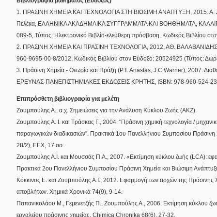
Βιβλιογραφία μαθήματος (Εύδοξος)
1. ΠΡΑΣΙΝΗ ΧΗΜΕΙΑ ΚΑΙ ΤΕΧΝΟΛΟΓΙΑ ΣΤΗ ΒΙΩΣΙΜΗ ΑΝΑΠΤΥΞΗ, 2015. Α. Ζο
Πελέκα, ΕΛΛΗΝΙΚΑ ΑΚΑΔΗΜΑΙΚΑ ΣΥΓΓΡΑΜΜΑΤΑ ΚΑΙ ΒΟΗΘΗΜΑΤΑ, ΚΑΛΛΙΠΟΣ,
089-5, Τύπος: Ηλεκτρονικό Βιβλίο-ελεύθερη πρόσβαση, Κωδικός Βιβλίου στ
2. ΠΡΑΣΙΝΗ ΧΗΜΕΙΑ ΚΑΙ ΠΡΑΣΙΝΗ ΤΕΧΝΟΛΟΓΙΑ, 2012, ΑΘ. ΒΑΛΑΒΑΝΙΔΗΣ
960-9695-00-8/2012, Κωδικός Βιβλίου στον Εύδοξο: 20524925 (Τύπος: Δωρε
3. Πράσινη Χημεία - Θεωρία και Πράξη (P.T. Anastas, J.C Warner), 2007. 
ΕΡΕΥΝΑΣ-ΠΑΝΕΠΙΣΤΗΜΙΑΚΕΣ ΕΚΔΟΣΕΙΣ ΚΡΗΤΗΣ, ISBN: 978-960-524-234-6
Επιπρόσθετη βιβλιογραφία για μελέτη
Ζουμπούλης Α., α.χ. Σημειώσεις για την Ανάλυση Κύκλου Ζωής (ΑΚΖ).
Ζουμπούλης Α. Ι. και Τράσκας Γ., 2004. "Πράσινη χημική τεχνολογία / μηχανι
παραγωγικών διαδικασιών". Πρακτικά 1ου Πανελλήνιου Συμποσίου Πράσινη 
28/2), ΕΕΧ, 17 σσ.
Ζουμπούλης Α.Ι. και Μουσσάς Π.Α., 2007. «Εκτίμηση κύκλου ζωής (LCA): εφ
Πρακτικά 2ου Πανελλήνιου Συμποσίου Πράσινη Χημεία και Βιώσιμη Ανάπτυξη 
Κόκκινος E. και Ζουμπούλης Α.Ι., 2012. Εφαρμογή των αρχών της Πράσινης 
αποβλήτων. Χημικά Χρονικά 74(9), 9-14.
Παπανικολάου Μ., Γεμενετζής Π., Ζουμπούλης Α., 2006. Εκτίμηση κύκλου ζω
εργαλείου πράσινης χημείας. Chimica Chronika 68(6), 27-32.