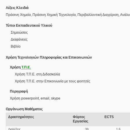
Λέξεις Κλειδιά
Πράσινη Χημεία, Πράσινη Χημική Τεχνολογία, Περιβαλλοντική Διαχείριση, Ανά
Τύποι Εκπαιδευτικού Υλικού
Σημειώσεις
Διαφάνειες
Βιβλίο
Χρήση Τεχνολογιών Πληροφορίας και Επικοινωνιών
Χρήση
Τ.Π.Ε.
Χρήση Τ.Π.Ε. στη Διδασκαλία
Χρήση Τ.Π.Ε. στην Επικοινωνία με τους φοιτητές
Περιγραφή
Χρήση powerpoint, email, skype
Οργάνωση Μαθήματος
Δραστηριότητες
Φόρτος
ECTS
Εργασίας
Διαλέξεις
39
1,6