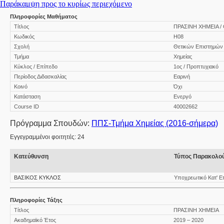
Παράκαμψη προς το κυρίως περιεχόμενο
Πληροφορίες Μαθήματος
Τίτλος
ΠΡΑΣΙΝΗ ΧΗΜΕΙΑ / 
Κωδικός
Η08
Σχολή
Θετικών Επιστημών
Τμήμα
Χημείας
Κύκλος / Επίπεδο
1ος / Προπτυχιακό
Περίοδος Διδασκαλίας
Εαρινή
Κοινό
Όχι
Κατάσταση
Ενεργό
Course ID
40002662
Πρόγραμμα Σπουδών:
ΠΠΣ-Τμήμα Χημείας (2016-σήμερα)
Εγγεγραμμένοι φοιτητές: 24
Κατεύθυνση
Τύπος Παρακολο
ΒΑΣΙΚΟΣ ΚΥΚΛΟΣ
Υποχρεωτικό Κατ' Ε
Πληροφορίες Τάξης
Τίτλος
ΠΡΑΣΙΝΗ ΧΗΜΕΙΑ
Ακαδημαϊκό Έτος
2019 – 2020