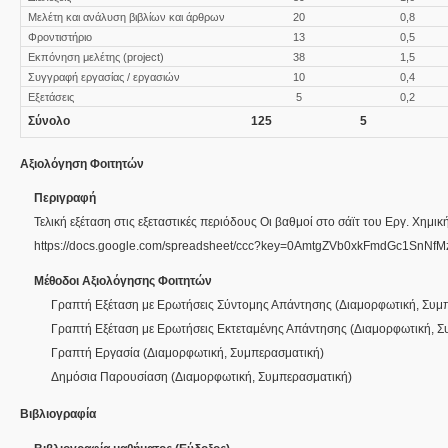
Μελέτη και ανάλυση βιβλίων και άρθρων
20
0,8
Φροντιστήριο
13
0,5
Εκπόνηση μελέτης (project)
38
1,5
Συγγραφή εργασίας / εργασιών
10
0,4
Εξετάσεις
5
0,2
Σύνολο
125
5
Αξιολόγηση Φοιτητών
Περιγραφή
Τελική εξέταση στις εξεταστικές περιόδους Οι βαθμοί στο σάϊτ του Εργ. Χημι
https://docs.google.com/spreadsheet/ccc?key=0AmtgZVb0xkFmdGc1SnN
Μέθοδοι Αξιολόγησης Φοιτητών
Γραπτή Εξέταση με Ερωτήσεις Σύντομης Απάντησης
(
Διαμορφωτική
,
Συμπ
Γραπτή Εξέταση με Ερωτήσεις Εκτεταμένης Απάντησης
(
Διαμορφωτική
,
Σ
Γραπτή Εργασία
(
Διαμορφωτική
,
Συμπερασματική
)
Δημόσια Παρουσίαση
(
Διαμορφωτική
,
Συμπερασματική
)
Βιβλιογραφία