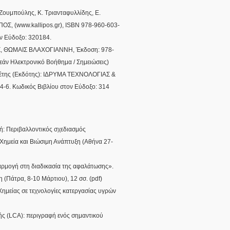
υμπούλης, Κ. Τριανταφυλλίδης, Ε.
 (www.kallipos.gr), ISBN 978-960-603-
ον Εύδοξο: 320184.
, ΘΩΜΑΙΣ ΒΛΑΧΟΓΙΑΝΝΗ, Έκδοση: 978-
άν Ηλεκτρονικό Βοήθημα / Σημειώσεις)
Διαθέτης (Εκδότης): ΙΔΡΥΜΑ ΤΕΧΝΟΛΟΓΙΑΣ &
. Κωδικός Βιβλίου στον Εύδοξο: 314
κή: Περιβαλλοντικός σχεδιασμός
Χημεία και Βιώσιμη Ανάπτυξη (Αθήνα 27-
αρμογή στη διαδικασία της αφαλάτωσης».
(Πάτρα, 8-10 Μάρτιου), 12 σσ. (pdf)
Χημείας σε τεχνολογίες κατεργασίας υγρών
ής (LCA): περιγραφή ενός σημαντικού