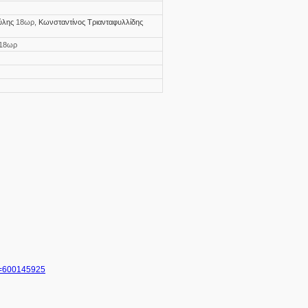
ύλης
18ωρ
Κωνσταντίνος Τριανταφυλλίδης
18ωρ
ID=600145925