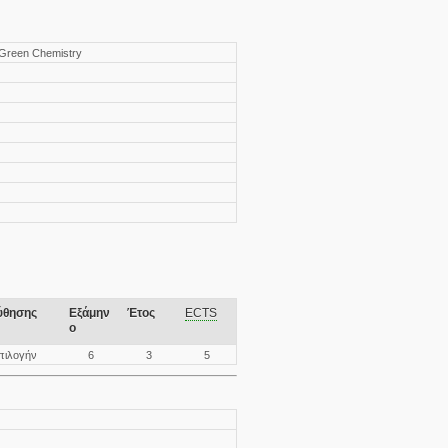
Green Chemistry
ύθησης
Εξάμην
Έτος
ECTS
ο
πιλογήν
6
3
5