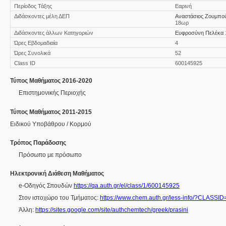
Περίοδος Τάξης
Εαρινή
Διδάσκοντες μέλη ΔΕΠ
Αναστάσιος Ζουμπο
18ωρ
Διδάσκοντες άλλων Κατηγοριών
Ευφροσύνη Πελέκα
Ώρες Εβδομαδιαία
4
Ώρες Συνολικά
52
Class ID
600145925
Τύπος Μαθήματος 2016-2020
Επιστημονικής Περιοχής
Τύπος Μαθήματος 2011-2015
Ειδικού Υποβάθρου / Κορμού
Τρόπος Παράδοσης
Πρόσωπο με πρόσωπο
Ηλεκτρονική Διάθεση Μαθήματος
e-Οδηγός Σπουδών
https://qa.auth.gr/el/class/1/600145925
Στον ιστοχώρο του Τμήματος:
https://www.chem.auth.gr/less-info/?CLASS
Άλλη:
https://sites.google.com/site/authchemtech/greek/prasini