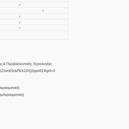
✓
✓
✓
✓
✓
κής & Περιβαλλοντικής Τεχνολογίας:
fMzZ1enE0ckFKX2ZrQ2ppeEE#gid=0
ερασματική
)
υμπερασματική
)