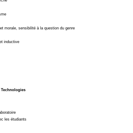
rche
isme
et morale, sensibilité à la question du genre
et inductive
 Technologies
aboratoire
c les étudiants