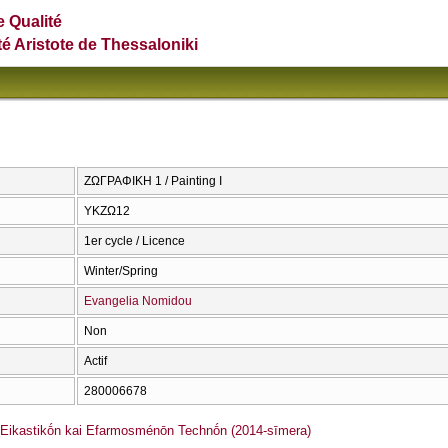
e Qualité
té Aristote de Thessaloniki
ΖΩΓΡΑΦΙΚΗ 1 / Painting I
ΥΚΖΩ12
1er cycle / Licence
Winter/Spring
Evangelia Nomidou
Non
Actif
280006678
ikastikṓn kai Efarmosménōn Technṓn (2014-sīmera)