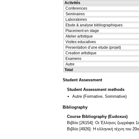
Activités
Conferences
Seminaires
Laboratoires
Etude & analyse bibliographiques
Placement en stage
Atelier artistique
Visites educatives
Presentation d’une etude (projet)
Creation artistique
Examens
Autre
Total
Student Assessment
Student Assessment methods
Autre
(Formative, Sommative)
Bibliography
Course Bibliography (Eudoxus)
Βιβλίο [26154]: Οι Έλληνες ζωγράφοι 1
Βιβλίο [4926]: Η ελληνική τέχνη του 2