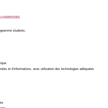
ass/1/600033355
rogramme students.
tique
ées et d’informations, avec utilisation des technologies adéquates
ire