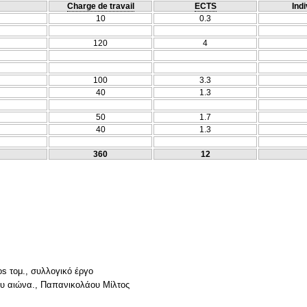
Charge de travail
ECTS
Indi
10
0.3
120
4
100
3.3
40
1.3
50
1.7
40
1.3
360
12
οs τομ., συλλογικό έργο
0ου αιώνα., Παπανικολάου Μίλτος