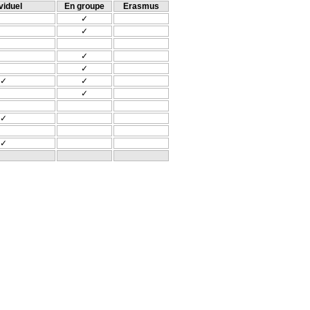
viduel
En groupe
Erasmus
✓
✓
✓
✓
✓
✓
✓
✓
✓