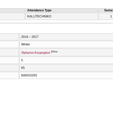
Attendance Type
Semes
KALLITECΗNIKO
1
2016 – 2017
Winter
65hrs
Stylianos Koupegkos
5
65
600033355