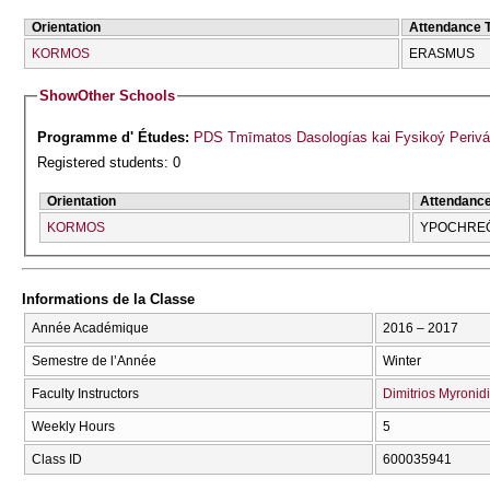
Orientation
Attendance 
KORMOS
ERASMUS
Show
Other Schools
Programme d' Études:
PDS Tmīmatos Dasologías kai Fysikoý Perivá
Registered students: 0
Orientation
Attendanc
KORMOS
YPOCΗRE
Informations de la Classe
Année Académique
2016 – 2017
Semestre de l’Année
Winter
Faculty Instructors
Dimitrios Myronid
Weekly Hours
5
Class ID
600035941