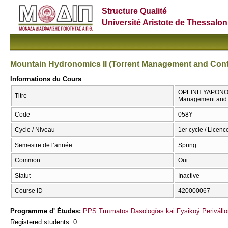
Structure Qualité
Université Aristote de Thessalon
Mountain Hydronomics ΙI (Torrent Management and Contro
Informations du Cours
ΟΡΕΙΝΗ ΥΔΡΟΝΟΜΙΚ
Titre
Management and C
Code
058Υ
Cycle / Niveau
1er cycle / Licenc
Semestre de l’année
Spring
Common
Oui
Statut
Inactive
Course ID
420000067
Programme d' Études:
PPS Tmīmatos Dasologías kai Fysikoý Perivállo
Registered students: 0