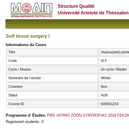
Structure Qualité
Université Aristote de Thessalon
Soft tissue surgery I
Informations du Cours
Titre
Χειρουργική μαλακώ
Code
ΧΙ.5
Cycle / Niveau
2e cycle / Master
Semestre de l’année
Winter
Common
Non
Statut
Actif
Course ID
600001153
Programme d' Études:
PMS IATRIKĪ ZŌŌN SYNTROFIAS 2018 FEK28
Registered students: 0