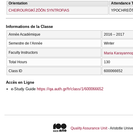
Orientation
Attendance 
CΗEIROURGIKĪ ZŌŌN SYNTROFIAS
YPOCΗREŌT
Informations de la Classe
Année Académique
2016 – 2017
Semestre de l’Année
Winter
Faculty Instructors
Maria Karayanno
Total Hours
130
Class ID
600066652
Accès en Ligne
e-Study Guide
https://qa.auth.gr/fr/class/1/600066652
Quality Assurance Unit
- Aristotle Uni