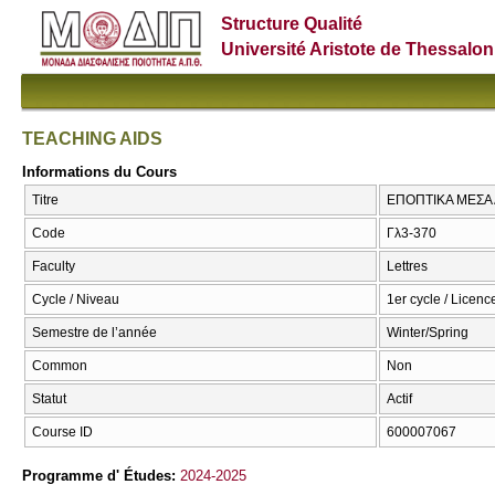
Structure Qualité
Université Aristote de Thessalon
TEACHING AIDS
Informations du Cours
Titre
ΕΠΟΠΤΙΚΑ ΜΕΣΑ 
Code
Γλ3-370
Faculty
Lettres
Cycle / Niveau
1er cycle / Licenc
Semestre de l’année
Winter/Spring
Common
Non
Statut
Actif
Course ID
600007067
Programme d' Études:
2024-2025