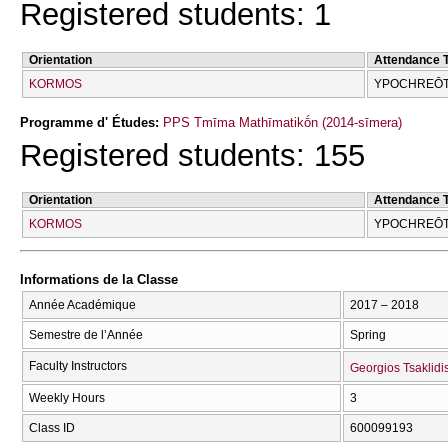
Registered students: 1
Orientation
Attendance 
KORMOS
YPOCΗREŌTI
Programme d' Études:
PPS Tmīma Mathīmatikṓn (2014-sīmera)
Registered students: 155
Orientation
Attendance 
KORMOS
YPOCΗREŌTI
Informations de la Classe
Année Académique
2017 – 2018
Semestre de l’Année
Spring
Faculty Instructors
Georgios Tsaklidi
Weekly Hours
3
Class ID
600099193