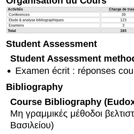
Organisation du Cours
Activités
Charge de trav
Conferences
39
Etude & analyse bibliographiques
123
Examens
3
Total
165
Student Assessment
Student Assessment metho
Examen écrit : réponses cou
Bibliography
Course Bibliography (Eudo
Μη γραμμικές μέθοδοι βελτιστ
Βασιλείου)