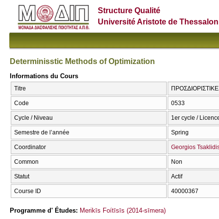
Structure Qualité
Université Aristote de Thessalon
Determinisstic Methods of Optimization
Informations du Cours
Titre
ΠΡΟΣΔΙΟΡΙΣΤΙΚΕΣ
Code
0533
Cycle / Niveau
1er cycle / Licenc
Semestre de l’année
Spring
Coordinator
Georgios Tsaklidi
Common
Non
Statut
Actif
Course ID
40000367
Programme d' Études:
Merikīs Foítīsīs (2014-sīmera)